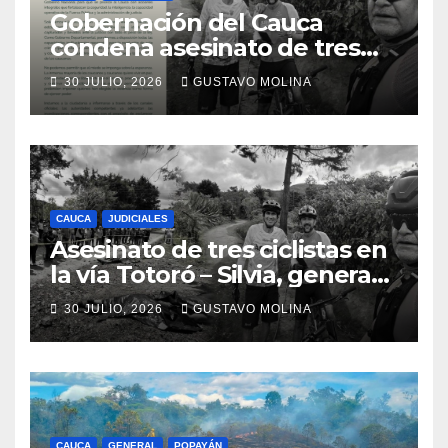
Gobernación del Cauca
condena asesinato de tres
ciudadanos y exige medidas
30 JULIO, 2026
GUSTAVO MOLINA
urgentes al Gobierno
Nacional
CAUCA
JUDICIALES
Asesinato de tres ciclistas en
la vía Totoró – Silvia, genera
consternación en el Cauca
30 JULIO, 2026
GUSTAVO MOLINA
CAUCA
GENERAL
POPAYÁN