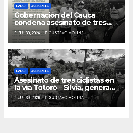
CAUCA
JUDICIALES
Gobernación del Cauca
condena asesinato de tres
ciudadanos y exige medidas
JUL 30, 2026
GUSTAVO MOLINA
urgentes al Gobierno
Nacional
CAUCA
JUDICIALES
Asesinato de tres ciclistas en
la vía Totoró – Silvia, genera
consternación en el Cauca
JUL 30, 2026
GUSTAVO MOLINA