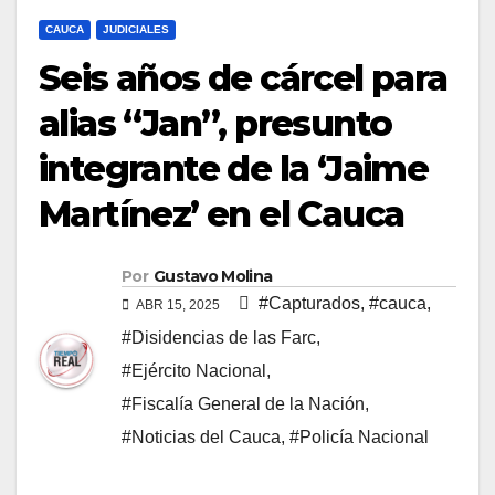
CAUCA
JUDICIALES
Seis años de cárcel para
alias “Jan”, presunto
integrante de la ‘Jaime
Martínez’ en el Cauca
Por
Gustavo Molina
#Capturados
,
#cauca
,
ABR 15, 2025
#Disidencias de las Farc
,
#Ejército Nacional
,
#Fiscalía General de la Nación
,
#Noticias del Cauca
,
#Policía Nacional