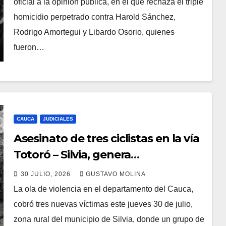
oficial a la opinión pública, en el que rechaza el triple
homicidio perpetrado contra Harold Sánchez,
Rodrigo Amortegui y Libardo Osorio, quienes
fueron…
CAUCA
JUDICIALES
Asesinato de tres ciclistas en la vía
Totoró – Silvia, genera
consternación en el Cauca
30 JULIO, 2026
GUSTAVO MOLINA
La ola de violencia en el departamento del Cauca,
cobró tres nuevas víctimas este jueves 30 de julio,
zona rural del municipio de Silvia, donde un grupo de