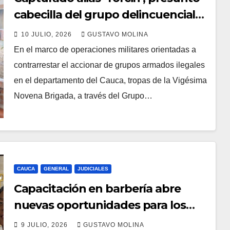
cabecilla del grupo delincuencial
‘Los Puma’ y articulador de la
10 JULIO, 2026
GUSTAVO MOLINA
Jaime Martínez en el norte del
En el marco de operaciones militares orientadas a
Cauca
contrarrestar el accionar de grupos armados ilegales
en el departamento del Cauca, tropas de la Vigésima
Novena Brigada, a través del Grupo…
CAUCA
GENERAL
JUDICIALES
Capacitación en barbería abre
nuevas oportunidades para los
jóvenes de Puerto Tejada, Cauca
9 JULIO, 2026
GUSTAVO MOLINA