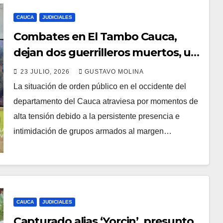
CAUCA
JUDICIALES
Combates en El Tambo Cauca,
dejan dos guerrilleros muertos, un
militar y una civil heridos
23 JULIO, 2026
GUSTAVO MOLINA
La situación de orden público en el occidente del
departamento del Cauca atraviesa por momentos de
alta tensión debido a la persistente presencia e
intimidación de grupos armados al margen…
CAUCA
JUDICIALES
Capturado alias ‘Yorcin’, presunto