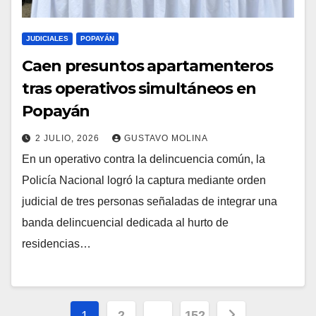
JUDICIALES
POPAYÁN
Caen presuntos apartamenteros
tras operativos simultáneos en
Popayán
2 JULIO, 2026
GUSTAVO MOLINA
En un operativo contra la delincuencia común, la
Policía Nacional logró la captura mediante orden
judicial de tres personas señaladas de integrar una
banda delincuencial dedicada al hurto de
residencias…
Paginación
1
2
…
152