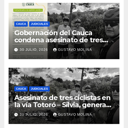
CAUCA
JUDICIALES
Gobernación del Cauca
condena asesinato de tres
ciudadanos y exige medidas
30 JULIO, 2026
GUSTAVO MOLINA
urgentes al Gobierno
Nacional
CAUCA
JUDICIALES
Asesinato de tres ciclistas en
la vía Totoró – Silvia, genera
consternación en el Cauca
30 JULIO, 2026
GUSTAVO MOLINA