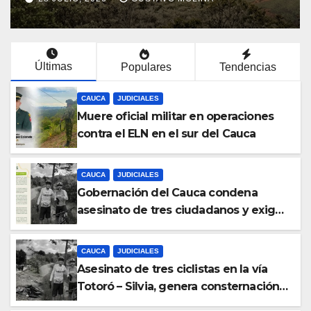
Cauca
Últimas
Populares
Tendencias
CAUCA
JUDICIALES
Muere oficial militar en operaciones
contra el ELN en el sur del Cauca
CAUCA
JUDICIALES
Gobernación del Cauca condena
asesinato de tres ciudadanos y exige
medidas urgentes al Gobierno
Nacional
CAUCA
JUDICIALES
Asesinato de tres ciclistas en la vía
Totoró – Silvia, genera consternación
en el Cauca