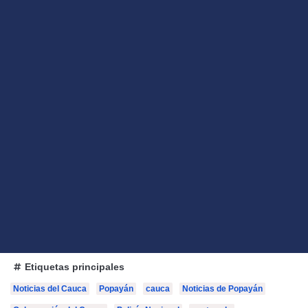
Etiquetas principales
Noticias del Cauca
Popayán
cauca
Noticias de Popayán