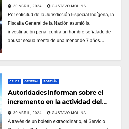
sexual de una menor de 7 años
30 ABRIL, 2024
GUSTAVO MOLINA
Por solicitud de la Jurisdicción Especial Indígena, la
Fiscalía General de la Nación asumió la
investigación penal contra un hombre señalado de
abusar sexualmente de una menor de 7 años…
CAUCA
GENERAL
POPAYÁN
Autoridades informan sobre el
incremento en la actividad del
volcán Puracé
30 ABRIL, 2024
GUSTAVO MOLINA
A través de un boletín extraordinario, el Servicio