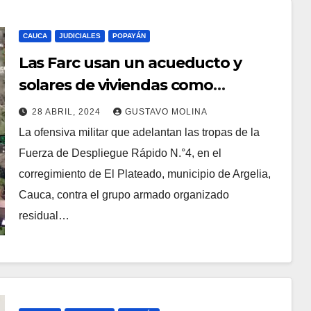
CAUCA
JUDICIALES
POPAYÁN
Las Farc usan un acueducto y
solares de viviendas como
campamento y trincheras en
28 ABRIL, 2024
GUSTAVO MOLINA
Argelia, Cauca
La ofensiva militar que adelantan las tropas de la
Fuerza de Despliegue Rápido N.°4, en el
corregimiento de El Plateado, municipio de Argelia,
Cauca, contra el grupo armado organizado
residual…