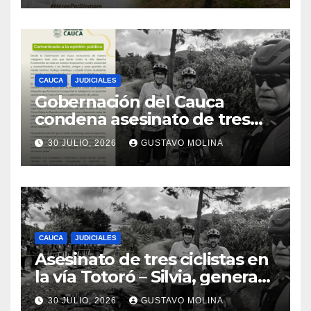
CAUCA
JUDICIALES
Gobernación del Cauca
condena asesinato de tres
ciudadanos y exige medidas
30 JULIO, 2026
GUSTAVO MOLINA
urgentes al Gobierno
Nacional
CAUCA
JUDICIALES
Asesinato de tres ciclistas en
la vía Totoró – Silvia, genera
consternación en el Cauca
30 JULIO, 2026
GUSTAVO MOLINA