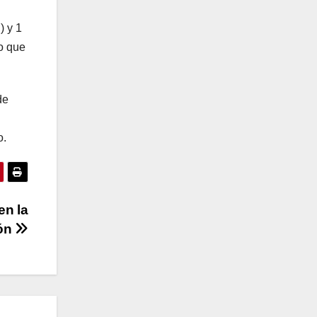
) y 1
lo que
de
o.
en la
ión