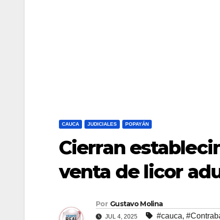
CAUCA
JUDICIALES
POPAYÁN
Cierran establec
venta de licor ad
Por
Gustavo Molina
#cauca
,
#Contrab
JUL 4, 2025