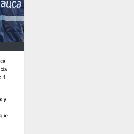
ca,
icía
o 4
s y
 que