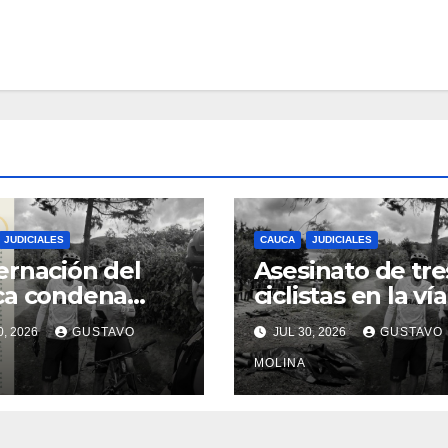
JUDICIALES
CAUCA
JUDICIALES
rnación del
Asesinato de tre
ca condena
ciclistas en la vía
inato de tres
Totoró – Silvia,
0, 2026
GUSTAVO
JUL 30, 2026
GUSTAVO
anos y exige
genera
das urgentes
consternación e
MOLINA
obierno
Cauca
onal