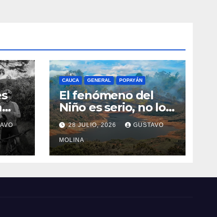
CAUCA
GENERAL
POPAYÁN
es
El fenómeno del
a
Niño es serio, no lo
tome a juego
AVO
28 JULIO, 2026
GUSTAVO
n el
MOLINA