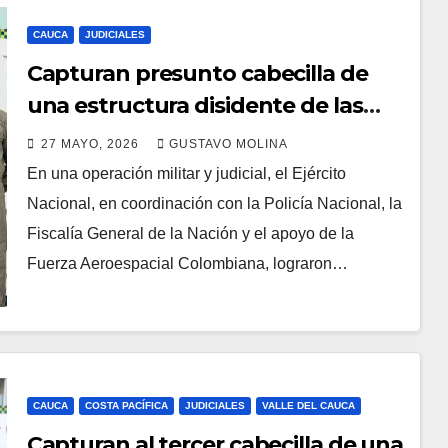
CAUCA
JUDICIALES
Capturan presunto cabecilla de
una estructura disidente de las
Farc en el norte del Cauca
27 MAYO, 2026
GUSTAVO MOLINA
En una operación militar y judicial, el Ejército
Nacional, en coordinación con la Policía Nacional, la
Fiscalía General de la Nación y el apoyo de la
Fuerza Aeroespacial Colombiana, lograron…
CAUCA
COSTA PACÍFICA
JUDICIALES
VALLE DEL CAUCA
Capturan al tercer cabecilla de una