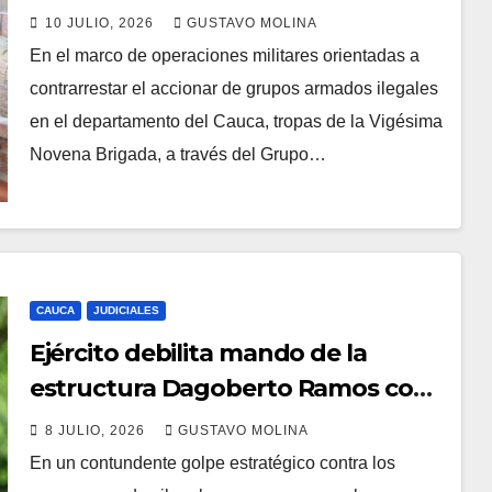
‘Los Puma’ y articulador de la
10 JULIO, 2026
GUSTAVO MOLINA
Jaime Martínez en el norte del
En el marco de operaciones militares orientadas a
Cauca
contrarrestar el accionar de grupos armados ilegales
en el departamento del Cauca, tropas de la Vigésima
Novena Brigada, a través del Grupo…
CAUCA
JUDICIALES
Ejército debilita mando de la
estructura Dagoberto Ramos con
la captura de alias ‘Chivo en el
8 JULIO, 2026
GUSTAVO MOLINA
Cauca’
En un contundente golpe estratégico contra los