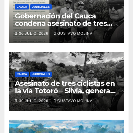
CAUCA
JUDICIALES
Gobernación del Cauca
condena asesinato de tres
ciudadanos y exige medidas
30 JULIO, 2026
GUSTAVO MOLINA
urgentes al Gobierno
Nacional
CAUCA
JUDICIALES
Asesinato de tres ciclistas en
la vía Totoró – Silvia, genera
consternación en el Cauca
30 JULIO, 2026
GUSTAVO MOLINA