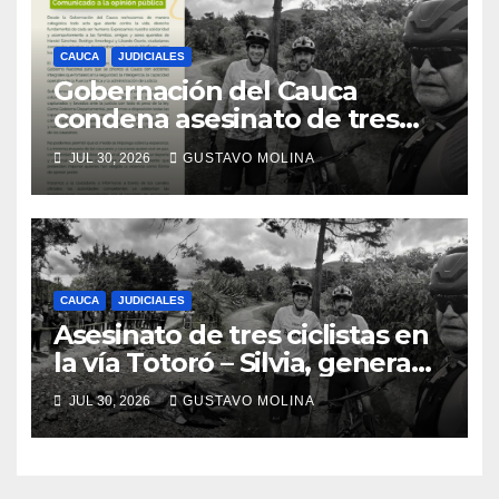
CAUCA
JUDICIALES
Gobernación del Cauca
condena asesinato de tres
ciudadanos y exige medidas
JUL 30, 2026
GUSTAVO MOLINA
urgentes al Gobierno
Nacional
CAUCA
JUDICIALES
Asesinato de tres ciclistas en
la vía Totoró – Silvia, genera
consternación en el Cauca
JUL 30, 2026
GUSTAVO MOLINA