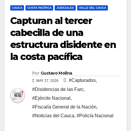
CAUCA
COSTA PACÍFICA
JUDICIALES
VALLE DEL CAUCA
Capturan al tercer
cabecilla de una
estructura disidente en
la costa pacífica
Por
Gustavo Molina
#Capturados
,
MAY 27, 2026
#Disidencias de las Farc
,
#Ejército Nacional
,
#Fiscalía General de la Nación
,
#Noticias del Cauca
,
#Policía Nacional