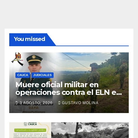
You missed
CAUCA
JUDICIALES
Muere oficial militar en
operaciones contra el ELN en
el sur del Cauca
3 AGOSTO, 2026
GUSTAVO MOLINA