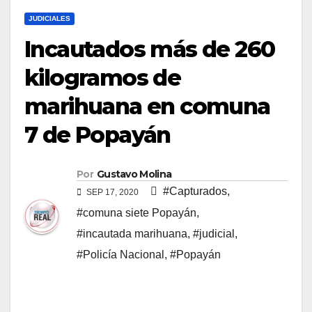
JUDICIALES
Incautados más de 260
kilogramos de
marihuana en comuna
7 de Popayán
Por
Gustavo Molina
#Capturados
,
SEP 17, 2020
#comuna siete Popayán
,
#incautada marihuana
,
#judicial
,
#Policía Nacional
,
#Popayán