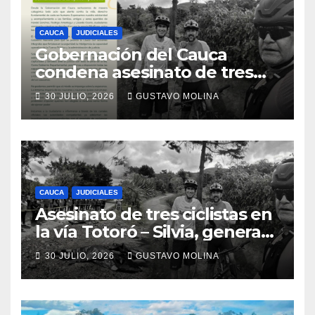
CAUCA
JUDICIALES
Gobernación del Cauca
condena asesinato de tres
ciudadanos y exige medidas
30 JULIO, 2026
GUSTAVO MOLINA
urgentes al Gobierno
Nacional
CAUCA
JUDICIALES
Asesinato de tres ciclistas en
la vía Totoró – Silvia, genera
consternación en el Cauca
30 JULIO, 2026
GUSTAVO MOLINA