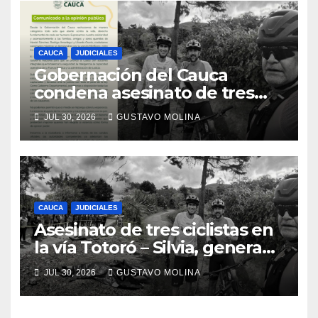
CAUCA
JUDICIALES
Gobernación del Cauca
condena asesinato de tres
ciudadanos y exige medidas
JUL 30, 2026
GUSTAVO MOLINA
urgentes al Gobierno
Nacional
CAUCA
JUDICIALES
Asesinato de tres ciclistas en
la vía Totoró – Silvia, genera
consternación en el Cauca
JUL 30, 2026
GUSTAVO MOLINA