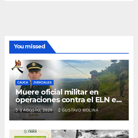
You missed
CAUCA
JUDICIALES
Muere oficial militar en
operaciones contra el ELN en
el sur del Cauca
3 AGOSTO, 2026
GUSTAVO MOLINA