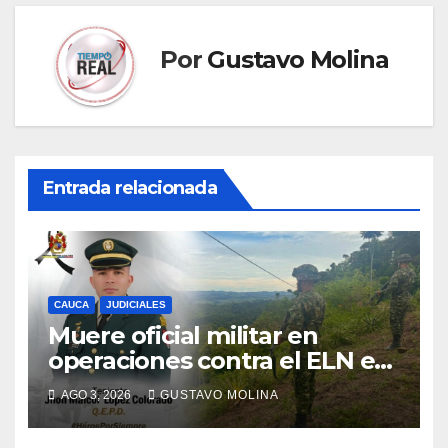
Por
Gustavo Molina
Entrada relacionada
CAUCA
JUDICIALES
Muere oficial militar en
operaciones contra el ELN en
el sur del Cauca
AGO 3, 2026
GUSTAVO MOLINA