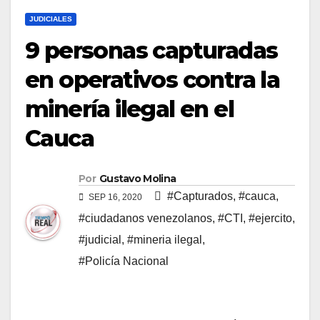
JUDICIALES
9 personas capturadas
en operativos contra la
minería ilegal en el
Cauca
Por
Gustavo Molina
#Capturados
,
#cauca
,
SEP 16, 2020
#ciudadanos venezolanos
,
#CTI
,
#ejercito
,
#judicial
,
#mineria ilegal
,
#Policía Nacional