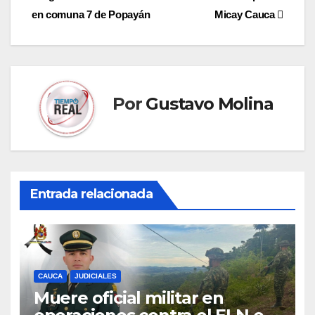
de
en comuna 7 de Popayán
Micay Cauca
entradas
Por
Gustavo Molina
Entrada relacionada
CAUCA
JUDICIALES
Muere oficial militar en