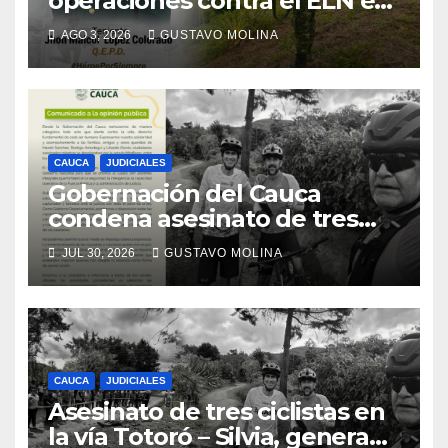
operaciones contra el ELN en
el sur del Cauca
AGO 3, 2026
GUSTAVO MOLINA
CAUCA
JUDICIALES
Gobernación del Cauca
condena asesinato de tres
ciudadanos y exige medidas
JUL 30, 2026
GUSTAVO MOLINA
urgentes al Gobierno
Nacional
CAUCA
JUDICIALES
Asesinato de tres ciclistas en
la vía Totoró – Silvia, genera