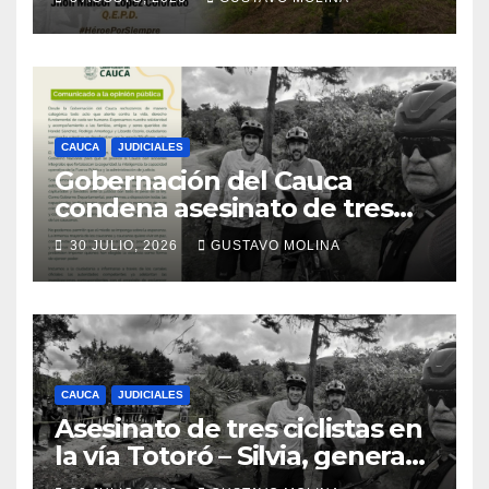
CAUCA
JUDICIALES
Gobernación del Cauca
condena asesinato de tres
ciudadanos y exige medidas
30 JULIO, 2026
GUSTAVO MOLINA
urgentes al Gobierno
Nacional
CAUCA
JUDICIALES
Asesinato de tres ciclistas en
la vía Totoró – Silvia, genera
consternación en el Cauca