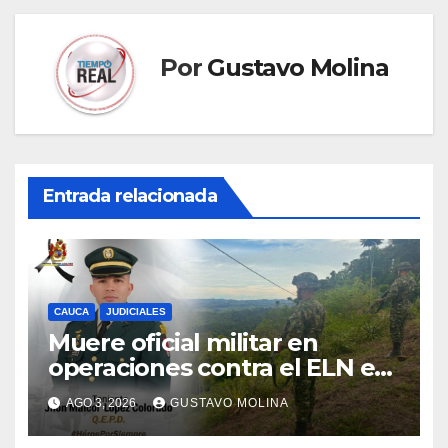
Por
Gustavo Molina
Entrada relacionada
CAUCA
JUDICIALES
Muere oficial militar en
operaciones contra el ELN en
el sur del Cauca
AGO 3, 2026
GUSTAVO MOLINA