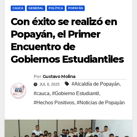
CAUCA
GENERAL
POLÍTICA
POPAYÁN
Con éxito se realizó en
Popayán, el Primer
Encuentro de
Gobiernos Estudiantiles
Por
Gustavo Molina
#Alcaldía de Popayán
,
JUL 6, 2025
#cauca
,
#Gobierno Estudiantil
,
#Hechos Positivos
,
#Noticias de Popayán