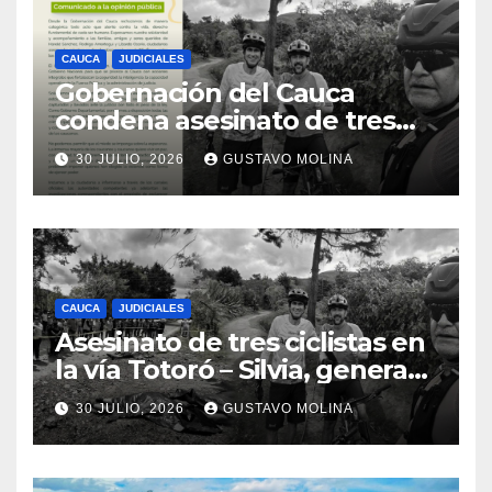
CAUCA
JUDICIALES
Gobernación del Cauca
condena asesinato de tres
ciudadanos y exige medidas
30 JULIO, 2026
GUSTAVO MOLINA
urgentes al Gobierno
Nacional
CAUCA
JUDICIALES
Asesinato de tres ciclistas en
la vía Totoró – Silvia, genera
consternación en el Cauca
30 JULIO, 2026
GUSTAVO MOLINA