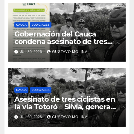
CAUCA
JUDICIALES
Gobernación del Cauca
condena asesinato de tres
ciudadanos y exige medidas
JUL 30, 2026
GUSTAVO MOLINA
urgentes al Gobierno
Nacional
CAUCA
JUDICIALES
Asesinato de tres ciclistas en
la vía Totoró – Silvia, genera
consternación en el Cauca
JUL 30, 2026
GUSTAVO MOLINA