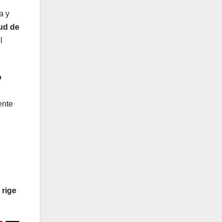
a y
lud de
l
o
ente
 rige