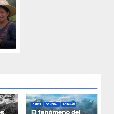
 de
ital
CAUCA
GENERAL
POPAYÁN
es
El fenómeno del