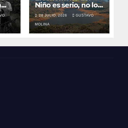
a
Niño es serio, no lo
tome a juego
VO
28 JULIO, 2026
GUSTAVO
n el
MOLINA