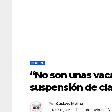
GENERAL
“No son unas vac
suspensión de cla
Por
Gustavo Molina
#coronavirus
,
#No
MAR 16, 2020