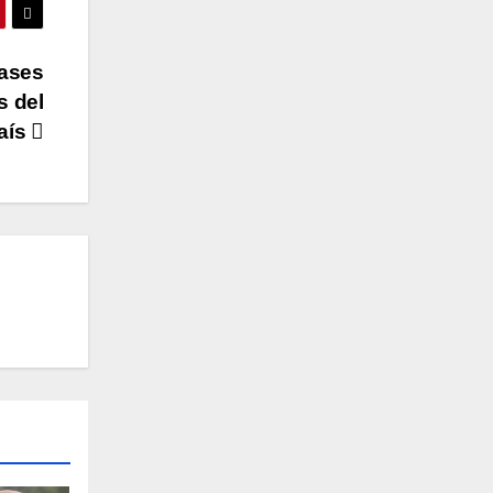
lases
s del
aís