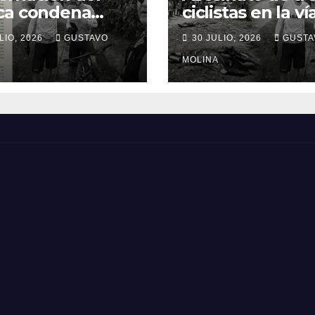
ca condena
ciclistas en la ví
inato de tres
Totoró – Silvia,
LIO, 2026
GUSTAVO
30 JULIO, 2026
GUSTA
anos y exige
genera
idas urgentes
consternación e
MOLINA
obierno
Cauca
onal