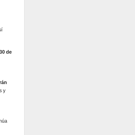
sí
 30 de
rán
s y
inúa