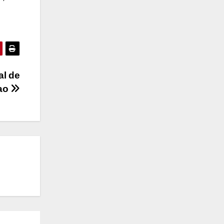
al de
hao