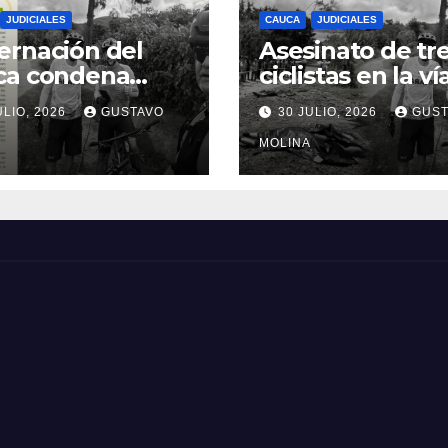
JUDICIALES
CAUCA
JUDICIALES
rnación del
Asesinato de tr
ca condena
ciclistas en la ví
inato de tres
Totoró – Silvia,
ULIO, 2026
GUSTAVO
30 JULIO, 2026
GUST
anos y exige
genera
idas urgentes
consternación e
MOLINA
obierno
Cauca
onal