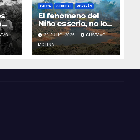
CAUCA
GENERAL
POPAYÁN
es
El fenómeno del
a
Niño es serio, no lo
tome a juego
AVO
28 JULIO, 2026
GUSTAVO
n el
MOLINA