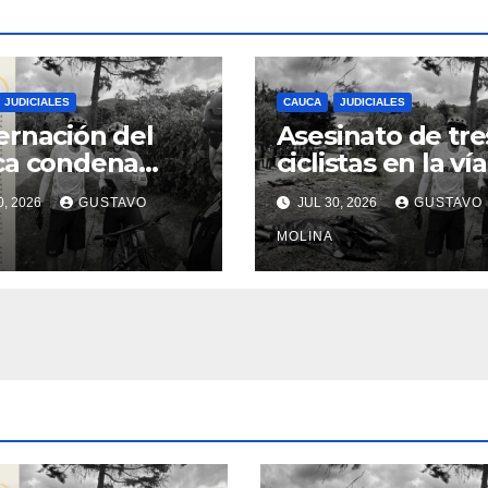
JUDICIALES
CAUCA
JUDICIALES
rnación del
Asesinato de tre
ca condena
ciclistas en la vía
inato de tres
Totoró – Silvia,
0, 2026
GUSTAVO
JUL 30, 2026
GUSTAVO
anos y exige
genera
das urgentes
consternación e
MOLINA
obierno
Cauca
onal