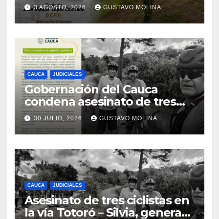
el sur del Cauca
3 AGOSTO, 2026
GUSTAVO MOLINA
CAUCA
JUDICIALES
Gobernación del Cauca
condena asesinato de tres
ciudadanos y exige medidas
30 JULIO, 2026
GUSTAVO MOLINA
urgentes al Gobierno
Nacional
CAUCA
JUDICIALES
Asesinato de tres ciclistas en
la vía Totoró – Silvia, genera