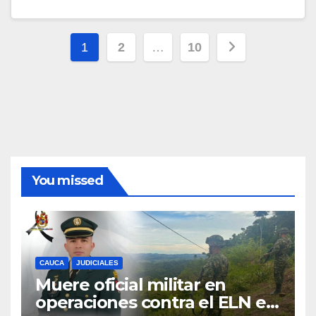
Paginación
1
2
…
10
de
entradas
You missed
CAUCA
JUDICIALES
Muere oficial militar en
operaciones contra el ELN en