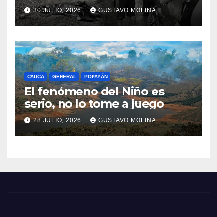
consternación en el Cauca
30 JULIO, 2026
GUSTAVO MOLINA
CAUCA
GENERAL
POPAYÁN
El fenómeno del Niño es
serio, no lo tome a juego
28 JULIO, 2026
GUSTAVO MOLINA