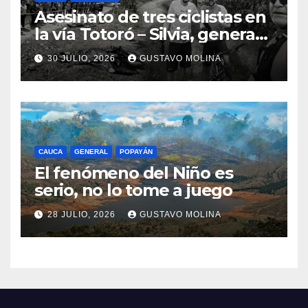
Asesinato de tres ciclistas en
la vía Totoró – Silvia, genera
consternación en el Cauca
30 JULIO, 2026
GUSTAVO MOLINA
CAUCA
GENERAL
POPAYÁN
El fenómeno del Niño es
serio, no lo tome a juego
28 JULIO, 2026
GUSTAVO MOLINA