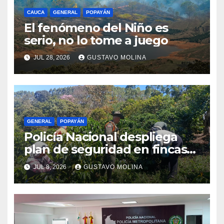
CAUCA
GENERAL
POPAYÁN
El fenómeno del Niño es
serio, no lo tome a juego
JUL 28, 2026
GUSTAVO MOLINA
GENERAL
POPAYÁN
Policía Nacional despliega
plan de seguridad en fincas
cafeteras para proteger a
JUL 8, 2026
GUSTAVO MOLINA
productores de Popayán