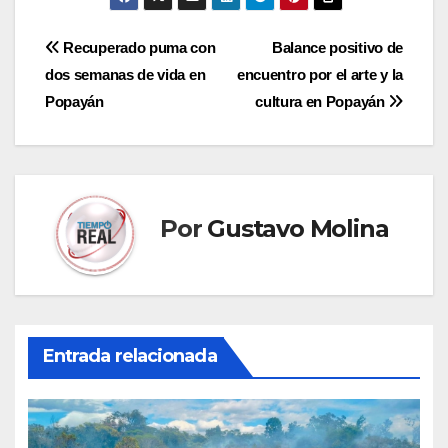
Navegación
Recuperado puma con
Balance positivo de
dos semanas de vida en
encuentro por el arte y la
de
Popayán
cultura en Popayán
entradas
Por
Gustavo Molina
Entrada relacionada