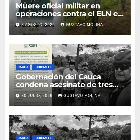
Muere oficial militar en
operaciones contra el ELN en
el sur del Cauca
3 AGOSTO, 2026
GUSTAVO MOLINA
CAUCA
JUDICIALES
Gobernación del Cauca
condena asesinato de tres
ciudadanos y exige medidas
30 JULIO, 2026
GUSTAVO MOLINA
urgentes al Gobierno
Nacional
CAUCA
JUDICIALES