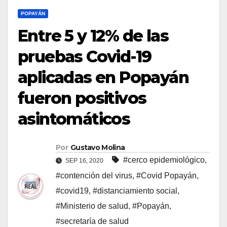
POPAYÁN
Entre 5 y 12% de las
pruebas Covid-19
aplicadas en Popayán
fueron positivos
asintomáticos
Por
Gustavo Molina
#cerco epidemiológico
,
SEP 16, 2020
#contención del virus
,
#Covid Popayán
,
#covid19
,
#distanciamiento social
,
#Ministerio de salud
,
#Popayán
,
#secretaría de salud