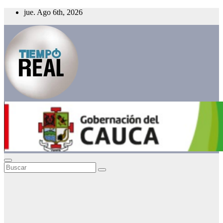
Saltar
jue. Ago 6th, 2026
al
contenido
:.TiempoReal.: