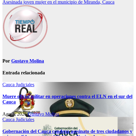
de
Asesinada joven mujer en el municipio de Miranda, Cauca
entradas
Por
Gustavo Molina
Entrada relacionada
Cauca
Judiciales
Muere oficial militar en operaciones contra el ELN en el sur del
Cauca
Ago 3, 2026
Gustavo Molina
Cauca
Judiciales
Gobernación del Cauca condena asesinato de tres ciudadanos y