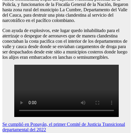
Policía, y funcionarios de la Fiscalía General de la Nación, llegaron
hasta zona rural del municipio La Cumbre, Departamento del Valle
del Cauca, para destruir una pista clandestina al servicio del
narcotráfico en el pacífico colombiano.
Con ayuda de explosivos, este lugar quedo inhabilitado para el
aterrizaje o despegue de aeronaves que de manera clandestina
conectaban la costa pacifica con el interior de los departamentos de
valle y cauca desde donde se enviaban cargamentos de droga para
ser despachados desde este sitio a municipios costeros donde luego
los alijos eran embarcados en lanchas o semisumergibles.
Navegación
Se cumplió en Popayán, el primer Comité de Justicia Transicional
departamental del 2022