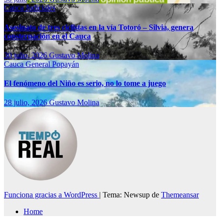
Cauca
Judiciales
Asesinato de tres ciclistas en la vía Totoró – Silvia, genera
consternación en el Cauca
30 julio, 2026
Gustavo Molina
Cauca
General
Popayán
El fenómeno del Niño es serio, no lo tome a juego
28 julio, 2026
Gustavo Molina
Funciona gracias a WordPress
|
Tema: Newsup de
Themeansar
Home