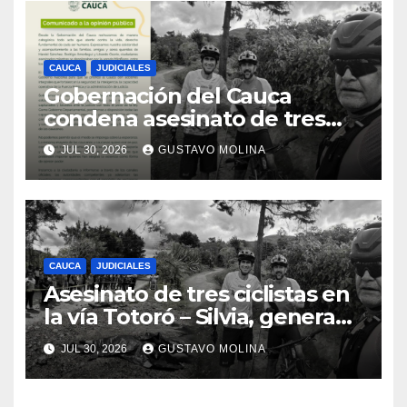
CAUCA
JUDICIALES
Gobernación del Cauca
condena asesinato de tres
ciudadanos y exige medidas
JUL 30, 2026
GUSTAVO MOLINA
urgentes al Gobierno
Nacional
CAUCA
JUDICIALES
Asesinato de tres ciclistas en
la vía Totoró – Silvia, genera
consternación en el Cauca
JUL 30, 2026
GUSTAVO MOLINA