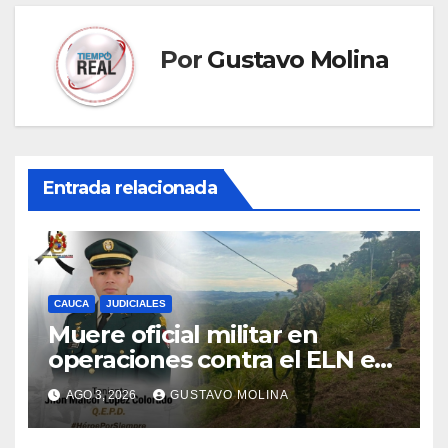
Por
Gustavo Molina
Entrada relacionada
CAUCA
JUDICIALES
Muere oficial militar en
operaciones contra el ELN en
el sur del Cauca
AGO 3, 2026
GUSTAVO MOLINA