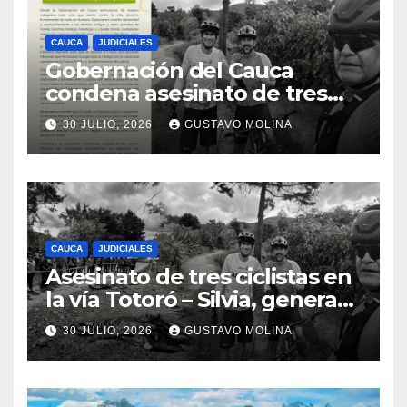
CAUCA
JUDICIALES
Gobernación del Cauca
condena asesinato de tres
ciudadanos y exige medidas
30 JULIO, 2026
GUSTAVO MOLINA
urgentes al Gobierno
Nacional
CAUCA
JUDICIALES
Asesinato de tres ciclistas en
la vía Totoró – Silvia, genera
consternación en el Cauca
30 JULIO, 2026
GUSTAVO MOLINA