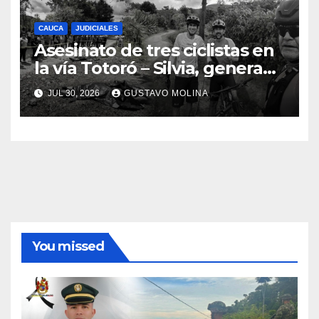
CAUCA
JUDICIALES
Asesinato de tres ciclistas en
la vía Totoró – Silvia, genera
consternación en el Cauca
JUL 30, 2026
GUSTAVO MOLINA
You missed