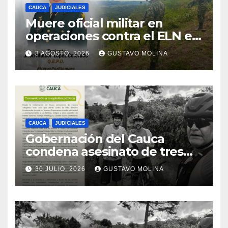
CAUCA
JUDICIALES
Muere oficial militar en
operaciones contra el ELN en
el sur del Cauca
3 AGOSTO, 2026
GUSTAVO MOLINA
CAUCA
JUDICIALES
Gobernación del Cauca
condena asesinato de tres
ciudadanos y exige medidas
30 JULIO, 2026
GUSTAVO MOLINA
urgentes al Gobierno
Nacional