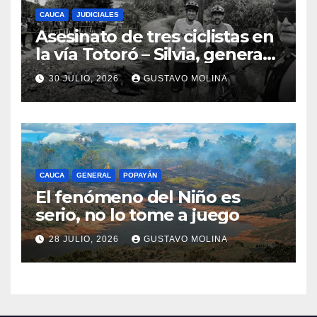
CAUCA
JUDICIALES
Asesinato de tres ciclistas en
la vía Totoró – Silvia, genera
consternación en el Cauca
30 JULIO, 2026
GUSTAVO MOLINA
CAUCA
GENERAL
POPAYÁN
El fenómeno del Niño es
serio, no lo tome a juego
28 JULIO, 2026
GUSTAVO MOLINA