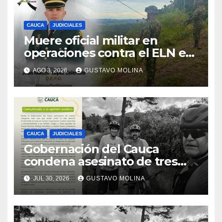
CAUCA
JUDICIALES
Muere oficial militar en
operaciones contra el ELN en
el sur del Cauca
AGO 3, 2026
GUSTAVO MOLINA
CAUCA
JUDICIALES
Gobernación del Cauca
condena asesinato de tres
ciudadanos y exige medidas
JUL 30, 2026
GUSTAVO MOLINA
urgentes al Gobierno
Nacional