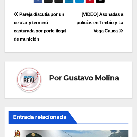
Navegación
Pareja discutía por un
[VIDEO] Asonadas a
celular y terminó
policías en Timbío y La
de
capturada por porte ilegal
Vega Cauca
entradas
de munición
Por
Gustavo Molina
Entrada relacionada