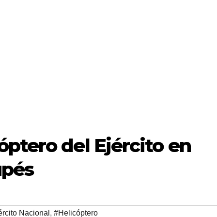
ptero del Ejército en
upés
ército Nacional
,
#Helicóptero