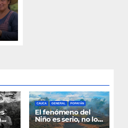
 de
ital
CAUCA
GENERAL
POPAYÁN
es
El fenómeno del
a
Niño es serio, no lo
tome a juego