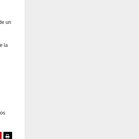
de un
e la
ros