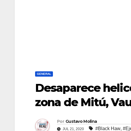
GENERAL
Desaparece helicó
zona de Mitú, Va
Por
Gustavo Molina
#Black Haw
,
#Ej
JUL 21, 2020