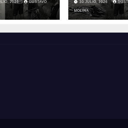
ULIO, 2026
GUSTAVO
30 JULIO, 2026
GUST
anos y exige
genera
idas urgentes
consternación e
MOLINA
obierno
Cauca
onal