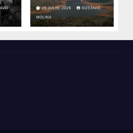
tome a juego
AVO
28 JULIO, 2026
GUSTAVO
n el
MOLINA