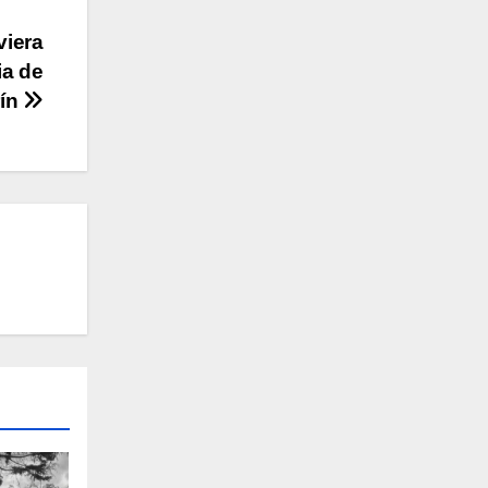
viera
ia de
rín