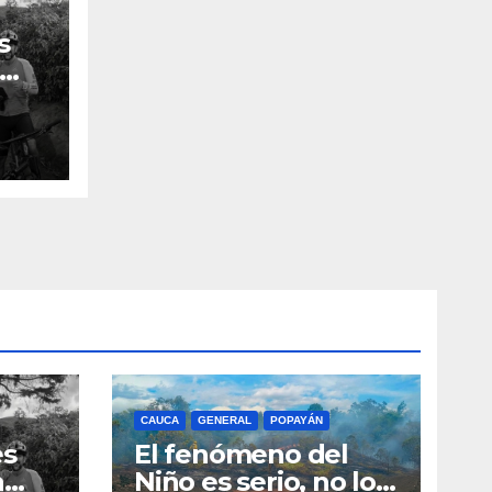
s
n el
CAUCA
GENERAL
POPAYÁN
es
El fenómeno del
a
Niño es serio, no lo