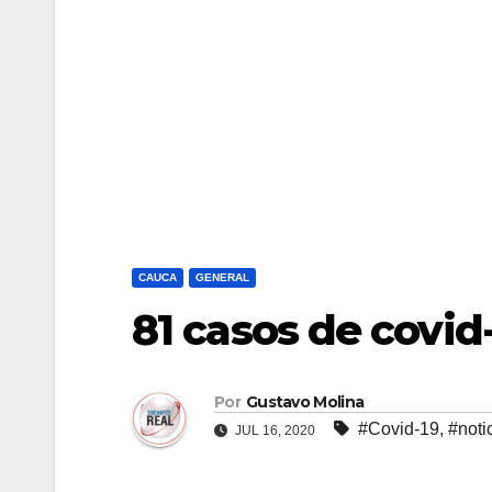
CAUCA
GENERAL
81 casos de covid
Por
Gustavo Molina
#Covid-19
,
#noti
JUL 16, 2020