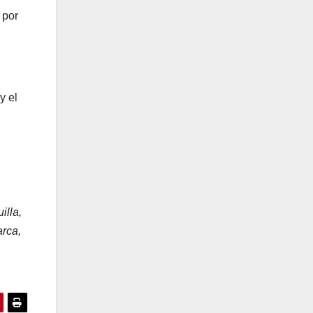
 por
y el
illa,
rca,