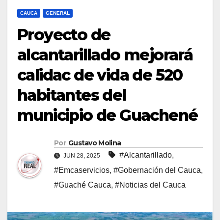
CAUCA
GENERAL
Proyecto de
alcantarillado mejorará
calidac de vida de 520
habitantes del
municipio de Guachené
Por
Gustavo Molina
#Alcantarillado
,
JUN 28, 2025
#Emcaservicios
,
#Gobernación del Cauca
,
#Guaché Cauca
,
#Noticias del Cauca