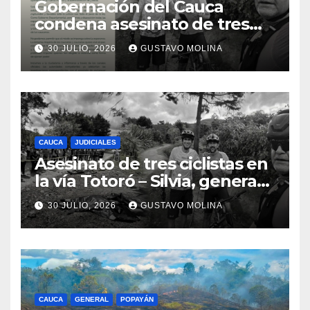
Gobernación del Cauca
condena asesinato de tres
ciudadanos y exige medidas
30 JULIO, 2026
GUSTAVO MOLINA
urgentes al Gobierno
Nacional
CAUCA
JUDICIALES
Asesinato de tres ciclistas en
la vía Totoró – Silvia, genera
consternación en el Cauca
30 JULIO, 2026
GUSTAVO MOLINA
CAUCA
GENERAL
POPAYÁN