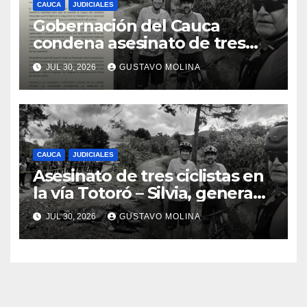
CAUCA
JUDICIALES
Gobernación del Cauca
condena asesinato de tres
ciudadanos y exige medidas
JUL 30, 2026
GUSTAVO MOLINA
urgentes al Gobierno
Nacional
CAUCA
JUDICIALES
Asesinato de tres ciclistas en
la vía Totoró – Silvia, genera
consternación en el Cauca
JUL 30, 2026
GUSTAVO MOLINA