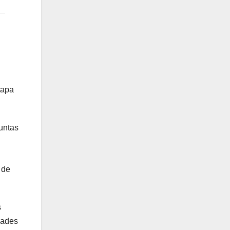
tapa
untas
 de
s
dades