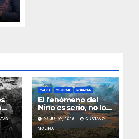
 de
ital
CAUCA
GENERAL
POPAYÁN
es
El fenómeno del
a
Niño es serio, no lo
tome a juego
AVO
28 JULIO, 2026
GUSTAVO
n el
MOLINA