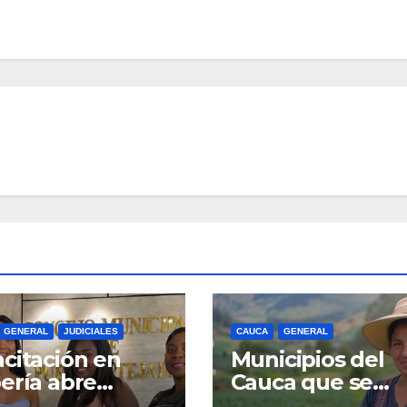
GENERAL
JUDICIALES
CAUCA
GENERAL
citación en
Municipios del
ería abre
Cauca que se
vas
benefician con