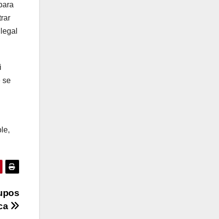
para
rar
 legal
i
e se
le,
rupos
uca