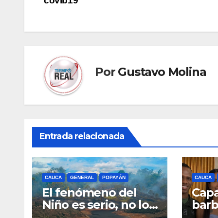
covib19
entradas
Por
Gustavo Molina
Entrada relacionada
CAUCA
GENERAL
POPAYÁN
CAUCA
El fenómeno del
Capa
Niño es serio, no lo
barb
tome a juego
nue