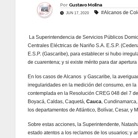
Por
Gustavo Molina
#Alcanos de Co
JUN 17, 2020
La Superintendencia de Servicios Públicos Domicil
Centrales Eléctricas de Nariño S.A. E.S.P. (Ceden
E.S.P. (Gascaribe), para establecer si hubo irregul
de cuarentena; y si existe mérito para dar apertur
En los casos de Alcanos y Gascaribe, la averiguac
irregularidades en la medición del consumo, en la li
contemplada en la Resolución CREG 048 del 7 de a
Boyacá, Caldas, Caquetá,
Cauca
, Cundinamarca, 
los departamentos de Atlántico, Bolívar, Cesar, y
Sobre estas acciones, la Superintendente, Natas
estado atentos a los reclamos de los usuarios; y 