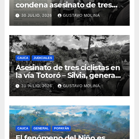
condena asesinato de tres
ciudadanos y exige medidas
30 JULIO, 2026
GUSTAVO MOLINA
urgentes al Gobierno
Nacional
CAUCA
JUDICIALES
Asesinato de tres ciclistas en
la vía Totoró – Silvia, genera
consternación en el Cauca
30 JULIO, 2026
GUSTAVO MOLINA
CAUCA
GENERAL
POPAYÁN
El fenómeno del Niño es