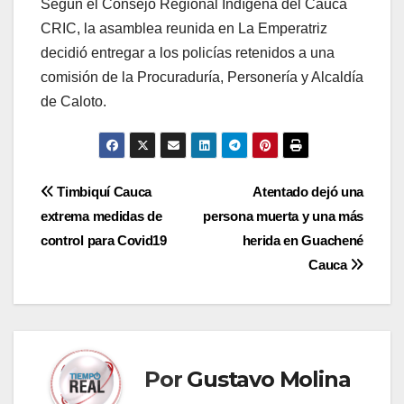
Según el Consejo Regional Indígena del Cauca
CRIC, la asamblea reunida en La Emperatriz
decidió entregar a los policías retenidos a una
comisión de la Procuraduría, Personería y Alcaldía
de Caloto.
Navegación
Timbiquí Cauca
Atentado dejó una
extrema medidas de
persona muerta y una más
de
control para Covid19
herida en Guachené
entradas
Cauca
Por
Gustavo Molina