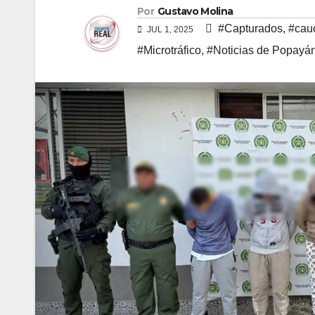
Por
Gustavo Molina
#Capturados
,
#cau
JUL 1, 2025
#Microtráfico
,
#Noticias de Popayá