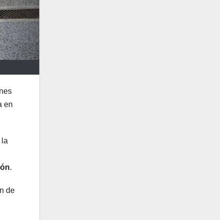
ones
a en
 la
hón
.
ón de