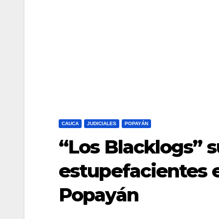
CAUCA
JUDICIALES
POPAYÁN
“Los Blacklogs” s
estupefacientes e
Popayán