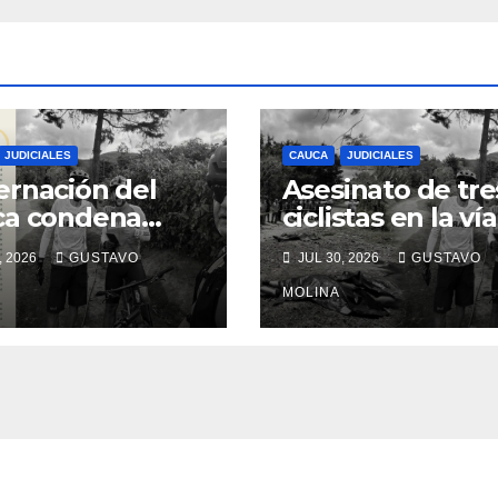
JUDICIALES
CAUCA
JUDICIALES
rnación del
Asesinato de tre
ca condena
ciclistas en la vía
inato de tres
Totoró – Silvia,
, 2026
GUSTAVO
JUL 30, 2026
GUSTAVO
anos y exige
genera
das urgentes
consternación e
MOLINA
obierno
Cauca
onal