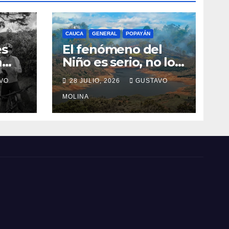
CAUCA
GENERAL
POPAYÁN
es
El fenómeno del
a
Niño es serio, no lo
tome a juego
VO
28 JULIO, 2026
GUSTAVO
n el
MOLINA