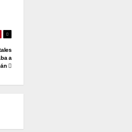
tales
aba a
yán