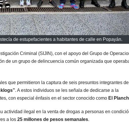
stecía de estupefacientes a habitantes de calle en Popayán.
stigación Criminal (SIJIN), con el apoyo del Grupo de Operaci
lación de un grupo de delincuencia común organizada que operab
ales que permitieron la captura de seis presuntos integrantes de
cklogs”
. A estos individuos se les señala de dedicarse a la
entes, con especial énfasis en el sector conocido como
El Planc
u actividad ilegal en la venta de drogas a personas en condici
res a los
25 millones de pesos semanales
.