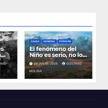
CAUCA
GENERAL
POPAYÁN
es
El fenómeno del
a
Niño es serio, no lo
tome a juego
AVO
28 JULIO, 2026
GUSTAVO
n el
MOLINA