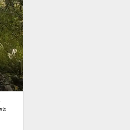
e
rto.