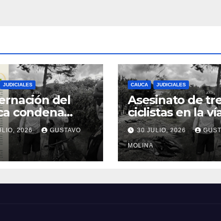
JUDICIALES
CAUCA
JUDICIALES
rnación del
Asesinato de tr
ca condena
ciclistas en la ví
inato de tres
Totoró – Silvia,
ULIO, 2026
GUSTAVO
30 JULIO, 2026
GUST
anos y exige
genera
idas urgentes
consternación e
MOLINA
obierno
Cauca
onal