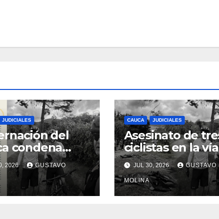
JUDICIALES
CAUCA
JUDICIALES
rnación del
Asesinato de tre
ca condena
ciclistas en la vía
inato de tres
Totoró – Silvia,
0, 2026
GUSTAVO
JUL 30, 2026
GUSTAVO
anos y exige
genera
das urgentes
consternación e
MOLINA
obierno
Cauca
onal