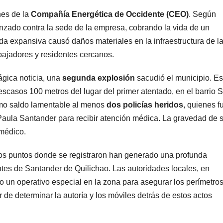
nes de la
Compañía Energética de Occidente (CEO)
. Según
lanzado contra la sede de la empresa, cobrando la vida de un
da expansiva causó daños materiales en la infraestructura de l
ajadores y residentes cercanos.
ágica noticia, una
segunda explosión
sacudió el municipio. Es
escasos 100 metros del lugar del primer atentado, en el barrio 
como saldo lamentable al menos
dos policías heridos
, quienes f
Paula Santander para recibir atención médica. La gravedad de 
 médico.
los puntos donde se registraron han generado una profunda
ntes de Santander de Quilichao. Las autoridades locales, en
o un operativo especial en la zona para asegurar los perímetros
r de determinar la autoría y los móviles detrás de estos actos