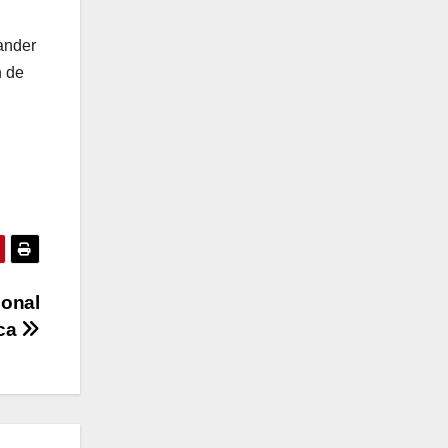
ander
n de
ional
uca