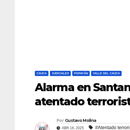
CAUCA
JUDICIALES
POPAYÁN
VALLE DEL CAUCA
Alarma en Santan
atentado terrori
Por
Gustavo Molina
#Atentado terrori
ABR 16, 2025