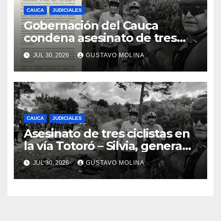
CAUCA
JUDICIALES
Gobernación del Cauca
condena asesinato de tres
ciudadanos y exige medidas
JUL 30, 2026
GUSTAVO MOLINA
urgentes al Gobierno
Nacional
CAUCA
JUDICIALES
Asesinato de tres ciclistas en
la vía Totoró – Silvia, genera
consternación en el Cauca
JUL 30, 2026
GUSTAVO MOLINA