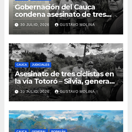
Gobernación del Cauca
condena asesinato de tres
ciudadanos y exige medidas
30 JULIO, 2026
GUSTAVO MOLINA
urgentes al Gobierno
Nacional
CAUCA
JUDICIALES
Asesinato de tres ciclistas en
la vía Totoró – Silvia, genera
consternación en el Cauca
30 JULIO, 2026
GUSTAVO MOLINA
CAUCA
GENERAL
POPAYÁN