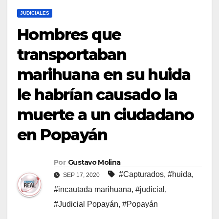
JUDICIALES
Hombres que
transportaban
marihuana en su huida
le habrían causado la
muerte a un ciudadano
en Popayán
Por
Gustavo Molina
#Capturados
,
#huida
,
SEP 17, 2020
#incautada marihuana
,
#judicial
,
#Judicial Popayán
,
#Popayán