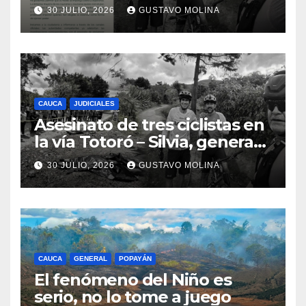
ciudadanos y exige medidas
30 JULIO, 2026
GUSTAVO MOLINA
urgentes al Gobierno
Nacional
CAUCA
JUDICIALES
Asesinato de tres ciclistas en
la vía Totoró – Silvia, genera
consternación en el Cauca
30 JULIO, 2026
GUSTAVO MOLINA
CAUCA
GENERAL
POPAYÁN
El fenómeno del Niño es
serio, no lo tome a juego