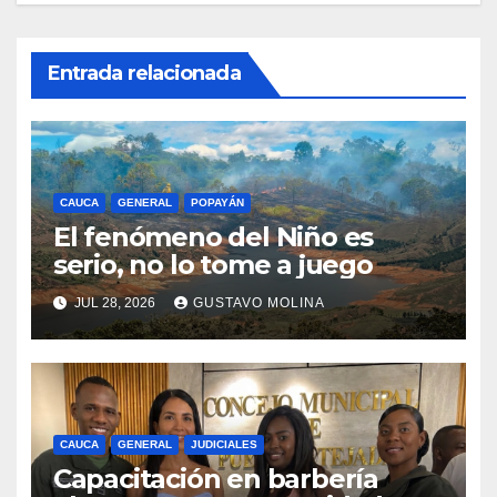
Entrada relacionada
CAUCA
GENERAL
POPAYÁN
El fenómeno del Niño es
serio, no lo tome a juego
JUL 28, 2026
GUSTAVO MOLINA
CAUCA
GENERAL
JUDICIALES
Capacitación en barbería