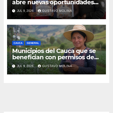
abre nuevas oportunidades
para los jóvenes de Puerto
JUL 9, 2026
GUSTAVO MOLINA
Tejada, Cauca
CAUCA
GENERAL
Municipios del Cauca que se
benefician con permisos de
uso de la banda de 900 MHz.
JUL 9, 2026
GUSTAVO MOLINA
para conectividad digital