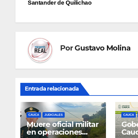
Santander de Quilichao
de
entradas
Por
Gustavo Molina
Entrada relacionada
CAUCA
JUDICIALES
CAUCA
Muere oficial militar
Gobe
en operaciones
Cau