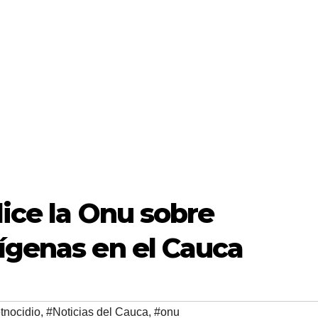
dice la Onu sobre
ígenas en el Cauca
tnocidio
,
#Noticias del Cauca
,
#onu