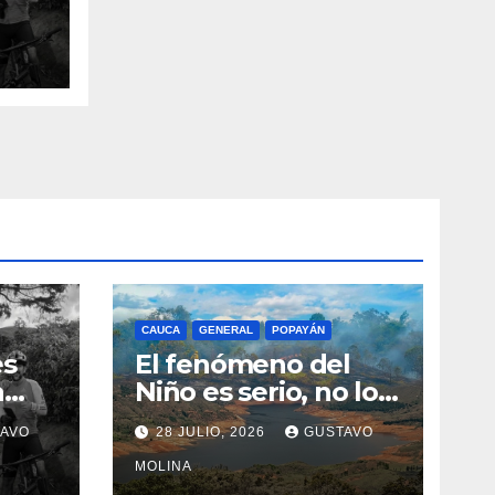
n el
CAUCA
GENERAL
POPAYÁN
es
El fenómeno del
a
Niño es serio, no lo
tome a juego
AVO
28 JULIO, 2026
GUSTAVO
n el
MOLINA