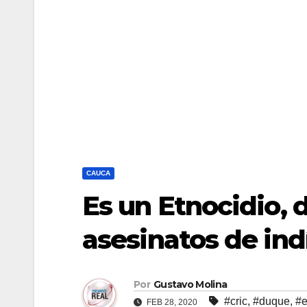
CAUCA
Es un Etnocidio, 
asesinatos de ind
Por
Gustavo Molina
#cric
,
#duque
,
#e
FEB 28, 2020