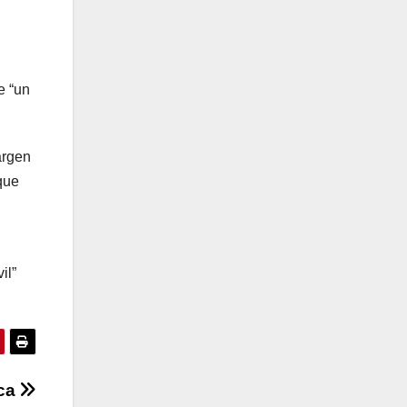
e “un
argen
que
il”
uca