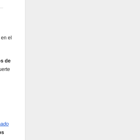
en el
os de
uerte
mado
os