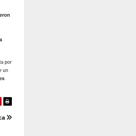
ueron
a
a por
e un
es
uca