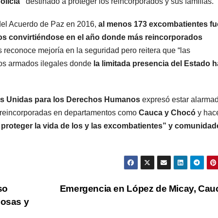
olicía”
destinado a proteger los reincorporados y sus familias.
 del Acuerdo de Paz en 2016,
al menos 173 excombatientes f
os convirtiéndose en el año donde más reincorporados
 reconoce mejoría en la seguridad pero reitera que “las
os armados ilegales donde
la limitada presencia del Estado h
nes Unidas para los Derechos Humanos
expresó estar alarmad
 reincorporadas en departamentos como
Cauca y Chocó
y hac
proteger la vida de los y las excombatientes” y comunidad
so
Emergencia en López de Micay, Ca
Rosas y