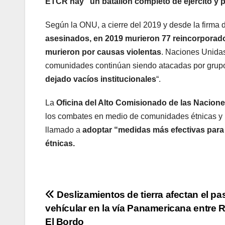
ETCR hay “un batallón completo de ejército y p
Según la ONU, a cierre del 2019 y desde la firma
asesinados, en 2019 murieron 77 reincorporad
murieron por causas violentas
. Naciones Unidas
comunidades continúan siendo atacadas por grup
dejado vacíos institucionales
“.
La
Oficina del Alto Comisionado de las Nacio
los combates en medio de comunidades étnicas y
llamado a
adoptar “medidas más efectivas para 
étnicas.
Navegación
Deslizamientos de tierra afectan el pa
vehícular en la vía Panamericana entre 
de
El Bordo