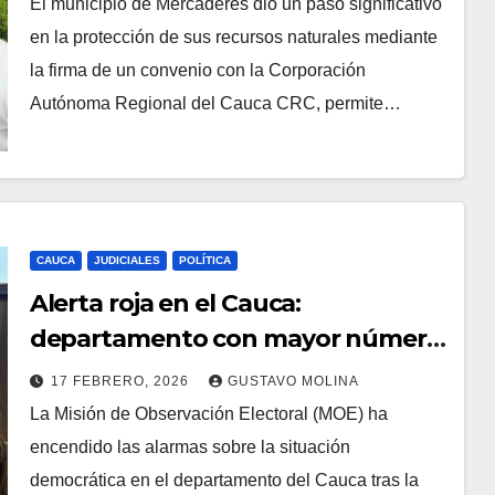
El municipio de Mercaderes dio un paso significativo
en la protección de sus recursos naturales mediante
la firma de un convenio con la Corporación
Autónoma Regional del Cauca CRC, permite…
CAUCA
JUDICIALES
POLÍTICA
Alerta roja en el Cauca:
departamento con mayor número
de municipios en riesgo extremo
17 FEBRERO, 2026
GUSTAVO MOLINA
para las elecciones 2026
La Misión de Observación Electoral (MOE) ha
encendido las alarmas sobre la situación
democrática en el departamento del Cauca tras la