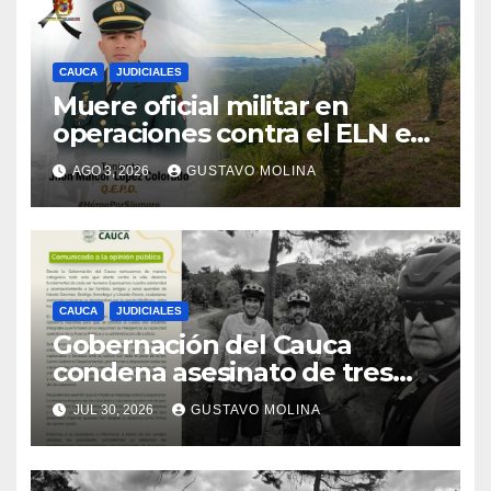
CAUCA
JUDICIALES
Muere oficial militar en
operaciones contra el ELN en
el sur del Cauca
AGO 3, 2026
GUSTAVO MOLINA
CAUCA
JUDICIALES
Gobernación del Cauca
condena asesinato de tres
ciudadanos y exige medidas
JUL 30, 2026
GUSTAVO MOLINA
urgentes al Gobierno
Nacional