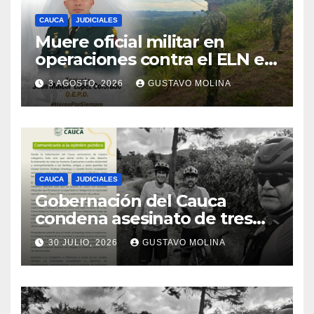
CAUCA
JUDICIALES
Muere oficial militar en
operaciones contra el ELN en
el sur del Cauca
3 AGOSTO, 2026
GUSTAVO MOLINA
CAUCA
JUDICIALES
Gobernación del Cauca
condena asesinato de tres
ciudadanos y exige medidas
30 JULIO, 2026
GUSTAVO MOLINA
urgentes al Gobierno
Nacional