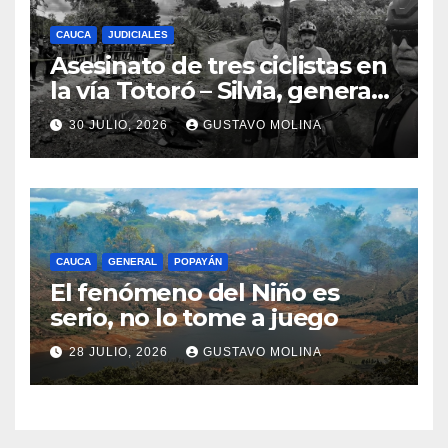
CAUCA
JUDICIALES
Asesinato de tres ciclistas en
la vía Totoró – Silvia, genera
consternación en el Cauca
30 JULIO, 2026
GUSTAVO MOLINA
CAUCA
GENERAL
POPAYÁN
El fenómeno del Niño es
serio, no lo tome a juego
28 JULIO, 2026
GUSTAVO MOLINA