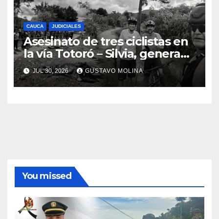
CAUCA
JUDICIALES
Asesinato de tres ciclistas en
la vía Totoró – Silvia, genera
consternación en el Cauca
JUL 30, 2026
GUSTAVO MOLINA
You missed