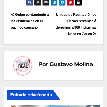
Navegación
Golpe contundente a
Unidad de Restitución de
las disidencias en el
Tierras restableció
de
pacífico caucano
derechos a 988 indígenas
entradas
Nasa en Cauca
Por
Gustavo Molina
Entrada relacionada