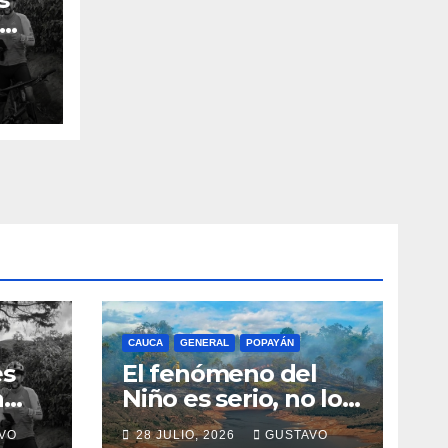
n el
CAUCA
GENERAL
POPAYÁN
es
El fenómeno del
a
Niño es serio, no lo
tome a juego
VO
28 JULIO, 2026
GUSTAVO