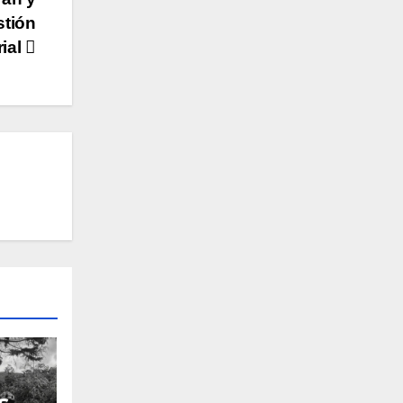
stión
rial
s