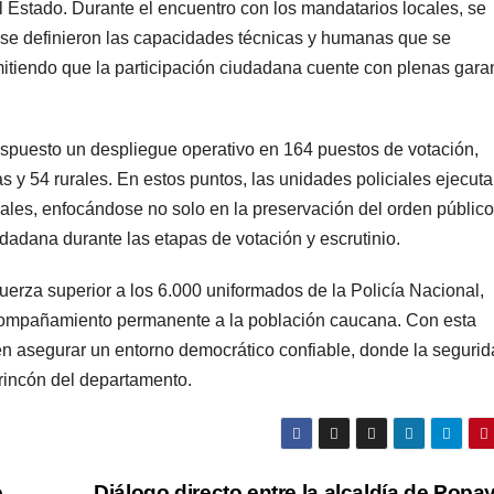
el Estado. Durante el encuentro con los mandatarios locales, se
 y se definieron las capacidades técnicas y humanas que se
mitiendo que la participación ciudadana cuente con plenas gara
dispuesto un despliegue operativo en 164 puestos de votación,
 y 54 rurales. En estos puntos, las unidades policiales ejecut
rales, enfocándose no solo en la preservación del orden público
udadana durante las etapas de votación y escrutinio.
fuerza superior a los 6.000 uniformados de la Policía Nacional,
compañamiento permanente a la población caucana. Con esta
en asegurar un entorno democrático confiable, donde la seguri
 rincón del departamento.
o
Diálogo directo entre la alcaldía de Popa