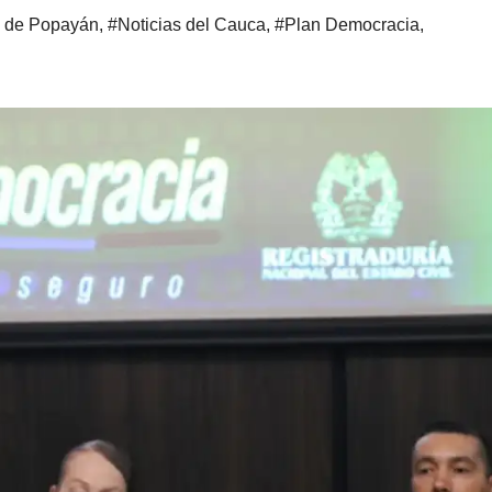
s de Popayán
,
#Noticias del Cauca
,
#Plan Democracia
,