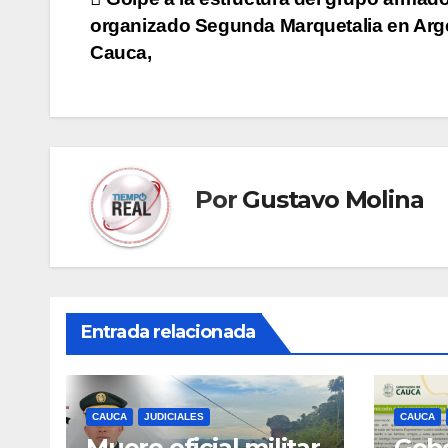
Navegación
organizado Segunda Marquetalia en Arge
de
Cauca,
entradas
Por
Gustavo Molina
Entrada relacionada
CAUCA
JUDICIALES
CAUCA
Muere oficial militar
Gobe