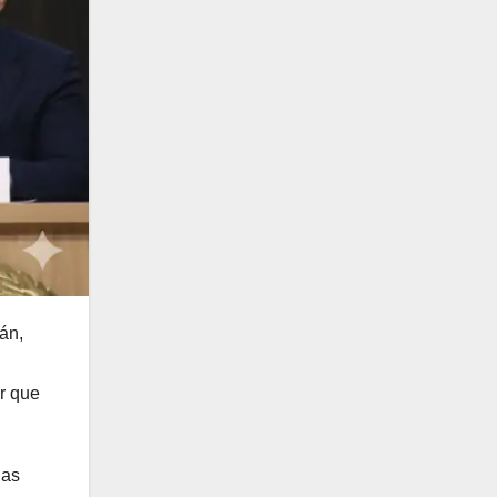
án,
r que
las