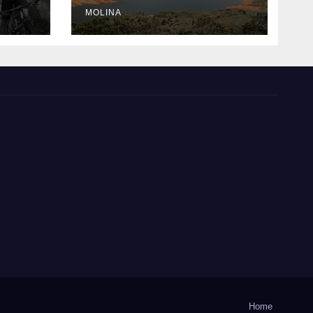
n el
MOLINA
Home