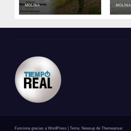
sur del Cauca
ciudad
MOLINA
med
MOLINA
al G
Naci
Funciona gracias a WordPress
|
Tema: Newsup de
Themeansar