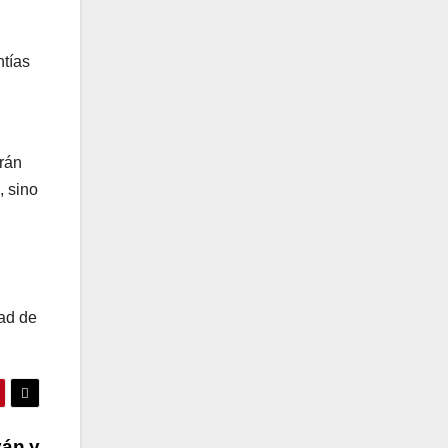
ntías
arán
, sino
dad de
yán y