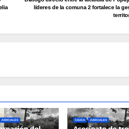
lia
líderes de la comuna 2 fortalece la ge
territo
JUDICIALES
CAUCA
JUDICIALES
rnación del
Asesinato de tre