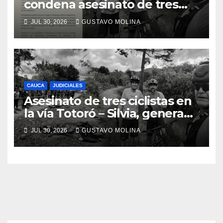
condena asesinato de tres
ciudadanos y exige medidas
JUL 30, 2026
GUSTAVO MOLINA
urgentes al Gobierno
Nacional
CAUCA
JUDICIALES
Asesinato de tres ciclistas en
la vía Totoró – Silvia, genera
consternación en el Cauca
JUL 30, 2026
GUSTAVO MOLINA