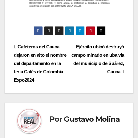
Navegación
Cafeteros del Cauca
Ejército ubicó destruyó
dejaron en alto el nombre
campo minado en uba via
de
del departamento en la
del municipio de Suárez,
entradas
feria Cafés de Colombia
Cauca
Expo2024
Por
Gustavo Molina