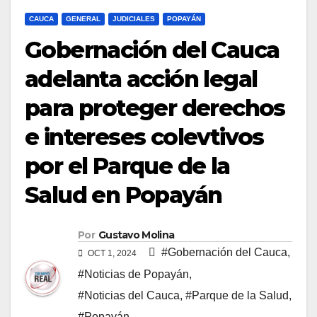
CAUCA
GENERAL
JUDICIALES
POPAYÁN
Gobernación del Cauca
adelanta acción legal
para proteger derechos
e intereses colevtivos
por el Parque de la
Salud en Popayán
Por
Gustavo Molina
#Gobernación del Cauca
,
OCT 1, 2024
#Noticias de Popayán
,
#Noticias del Cauca
,
#Parque de la Salud
,
#Popayán