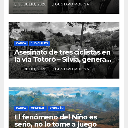
ciudadanos y exige medidas
30 JULIO, 2026
GUSTAVO MOLINA
urgentes al Gobierno
Nacional
CAUCA
JUDICIALES
Asesinato de tres ciclistas en
la vía Totoró – Silvia, genera
consternación en el Cauca
30 JULIO, 2026
GUSTAVO MOLINA
CAUCA
GENERAL
POPAYÁN
El fenómeno del Niño es
serio, no lo tome a juego