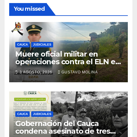
You missed
CAUCA
JUDICIALES
Muere oficial militar en
operaciones contra el ELN en
el sur del Cauca
3 AGOSTO, 2026
GUSTAVO MOLINA
CAUCA
JUDICIALES
Gobernación del Cauca
condena asesinato de tres