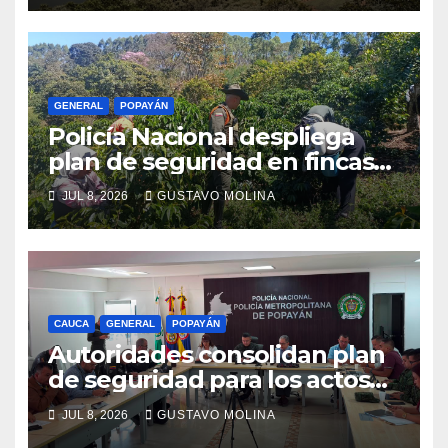
GENERAL
POPAYÁN
Policía Nacional despliega
plan de seguridad en fincas
cafeteras para proteger a
JUL 8, 2026
GUSTAVO MOLINA
productores de Popayán
CAUCA
GENERAL
POPAYÁN
Autoridades consolidan plan
de seguridad para los actos
conmemorativos del 20 de
JUL 8, 2026
GUSTAVO MOLINA
julio