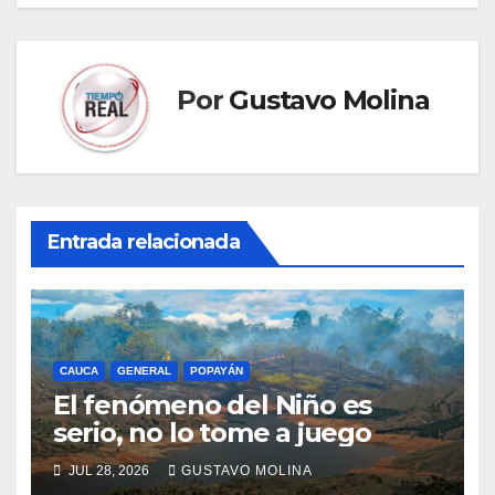
Por
Gustavo Molina
Entrada relacionada
CAUCA
GENERAL
POPAYÁN
El fenómeno del Niño es
serio, no lo tome a juego
JUL 28, 2026
GUSTAVO MOLINA