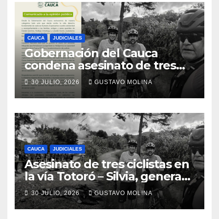
CAUCA
JUDICIALES
Gobernación del Cauca
condena asesinato de tres
ciudadanos y exige medidas
30 JULIO, 2026
GUSTAVO MOLINA
urgentes al Gobierno
Nacional
CAUCA
JUDICIALES
Asesinato de tres ciclistas en
la vía Totoró – Silvia, genera
consternación en el Cauca
30 JULIO, 2026
GUSTAVO MOLINA