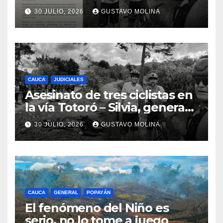
ciudadanos y exige medidas
30 JULIO, 2026
GUSTAVO MOLINA
urgentes al Gobierno
Nacional
CAUCA
JUDICIALES
Asesinato de tres ciclistas en
la vía Totoró – Silvia, genera
consternación en el Cauca
30 JULIO, 2026
GUSTAVO MOLINA
CAUCA
GENERAL
POPAYÁN
El fenómeno del Niño es
serio, no lo tome a juego