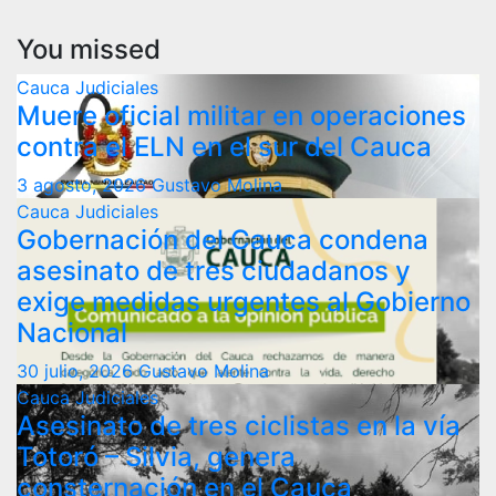
You missed
Cauca
Judiciales
Muere oficial militar en operaciones
contra el ELN en el sur del Cauca
3 agosto, 2026
Gustavo Molina
Cauca
Judiciales
Gobernación del Cauca condena
asesinato de tres ciudadanos y
exige medidas urgentes al Gobierno
Nacional
30 julio, 2026
Gustavo Molina
Cauca
Judiciales
Asesinato de tres ciclistas en la vía
Totoró – Silvia, genera
consternación en el Cauca