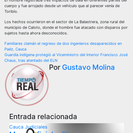
El hombre registraba tres impactos de bala en diferentes partes del
cuerpo y fue arrojado desde un vehículo que al parecer venía de
Toribío.
Los hechos ocurrieron en el sector de La Balastrera, zona rural del
municipio de Caloto, donde el hombre fue atacado con disparos por
sujetos hasta ahora desconocidos.
Navegación
Familiares clamán el regreso de dos ingenieros desaparecidos en
Paéz, Cauca
de
Guardía indígena protegió al Viceministro del Interior Francisco José
Chaux, tras atentado del ELN
entradas
Por
Gustavo Molina
Entrada relacionada
Cauca
Judiciales