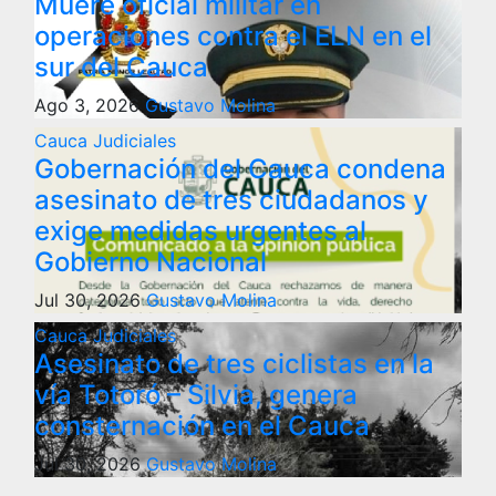
Muere oficial militar en
operaciones contra el ELN en el
sur del Cauca
Ago 3, 2026
Gustavo Molina
Cauca
Judiciales
Gobernación del Cauca condena
asesinato de tres ciudadanos y
exige medidas urgentes al
Gobierno Nacional
Jul 30, 2026
Gustavo Molina
Cauca
Judiciales
Asesinato de tres ciclistas en la
vía Totoró – Silvia, genera
consternación en el Cauca
Jul 30, 2026
Gustavo Molina