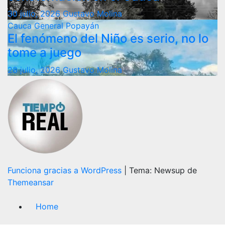
30 julio, 2026
Gustavo Molina
Cauca
General
Popayán
El fenómeno del Niño es serio, no lo
tome a juego
28 julio, 2026
Gustavo Molina
Funciona gracias a WordPress
|
Tema: Newsup de
Themeansar
Home