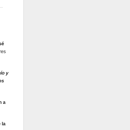
sé
res
ío y
os
n a
 la