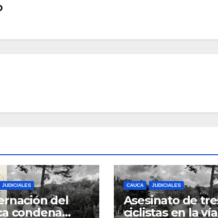
O
JUDICIALES
CAUCA
JUDICIALES
rnación del
Asesinato de tre
ca condena
ciclistas en la vía