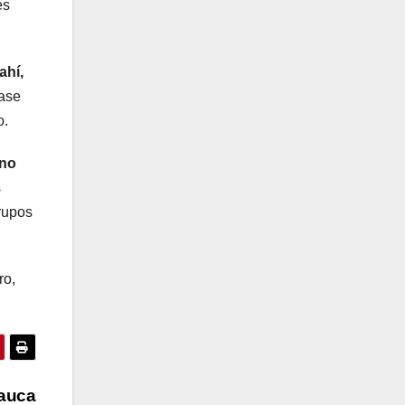
es
ahí,
base
o.
rno
s
rupos
ro,
Cauca