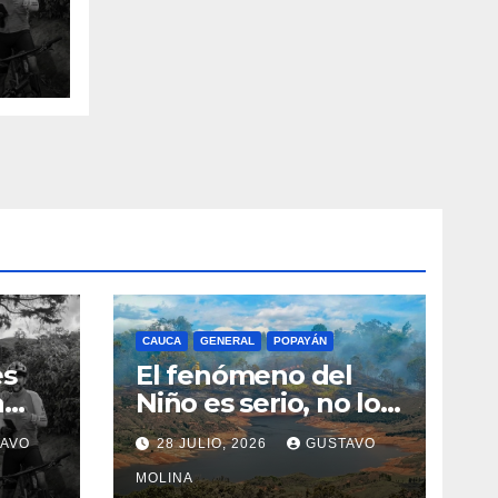
n el
CAUCA
GENERAL
POPAYÁN
es
El fenómeno del
a
Niño es serio, no lo
tome a juego
AVO
28 JULIO, 2026
GUSTAVO
n el
MOLINA