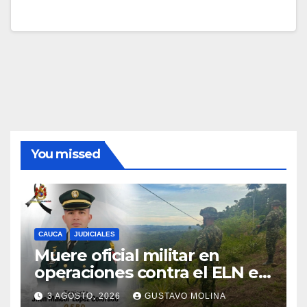
You missed
CAUCA
JUDICIALES
Muere oficial militar en
operaciones contra el ELN en
el sur del Cauca
3 AGOSTO, 2026
GUSTAVO MOLINA