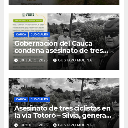
CAUCA
JUDICIALES
Gobernación del Cauca
condena asesinato de tres
ciudadanos y exige medidas
30 JULIO, 2026
GUSTAVO MOLINA
urgentes al Gobierno
Nacional
CAUCA
JUDICIALES
Asesinato de tres ciclistas en
la vía Totoró – Silvia, genera
consternación en el Cauca
30 JULIO, 2026
GUSTAVO MOLINA