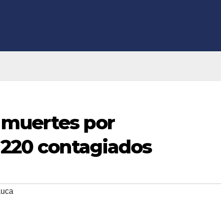
 muertes por
 220 contagiados
auca