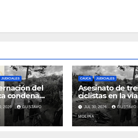
JUDICIALES
CAUCA
JUDICIALES
rnación del
Asesinato de tre
ca condena
ciclistas en la vía
inato de tres
Totoró – Silvia,
0, 2026
GUSTAVO
JUL 30, 2026
GUSTAVO
anos y exige
genera
das urgentes
consternación e
MOLINA
obierno
Cauca
onal