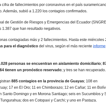
a cifra de fallecimientos por coronavirus en el país suramerican
no. Además, subió a 1.220 los contagios confirmados.
cional de Gestión de Riesgos y Emergencias del Ecuador (SNGRE
s 1.387 que han resultado negativos.
onas contagiadas más y 2 fallecimientos. Hasta este miércoles
s para el diagnóstico
del virus, según el más reciente
informe
.028 personas se encuentran en aislamiento domiciliario
;
8
64 tienen un pronóstico reservado
; y tres se han recuperado
gistran
885 contagios en la provincia de Guayas
; 108 en
uay; 17 en El Oro; 11 en Chimborazo; 12 en Cañar; 11 en Bolív
 en Santo Domingo y en Morona Santiago; seis en Sucumbíos y 
 Tungurahua; dos en Cotopaxi y Carchi; y uno en Pastaza.