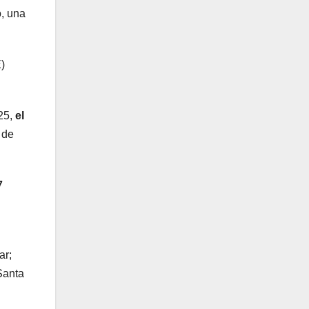
o, una
)
 25,
el
de
7
.
ar;
Santa