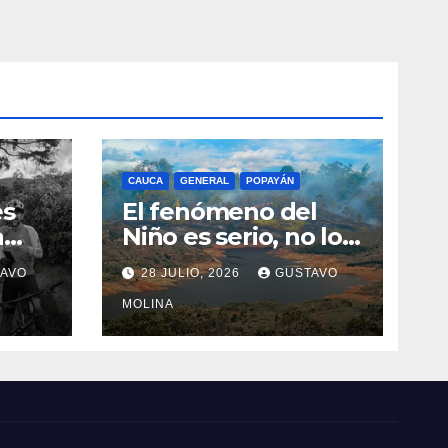
CAUCA
GENERAL
POPAYÁN
es
El fenómeno del
a
Niño es serio, no lo
tome a juego
AVO
28 JULIO, 2026
GUSTAVO
n el
MOLINA