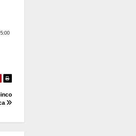
05:00
Cinco
uca