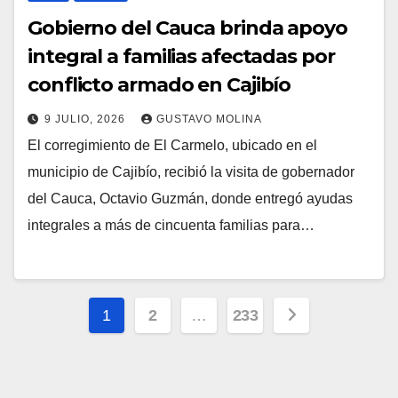
Gobierno del Cauca brinda apoyo
integral a familias afectadas por
conflicto armado en Cajibío
9 JULIO, 2026
GUSTAVO MOLINA
El corregimiento de El Carmelo, ubicado en el
municipio de Cajibío, recibió la visita de gobernador
del Cauca, Octavio Guzmán, donde entregó ayudas
integrales a más de cincuenta familias para…
Paginación
1
2
…
233
de
entradas