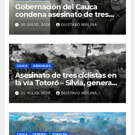
Gobernación del Cauca
condena asesinato de tres
ciudadanos y exige medidas
30 JULIO, 2026
GUSTAVO MOLINA
urgentes al Gobierno
Nacional
CAUCA
JUDICIALES
Asesinato de tres ciclistas en
la vía Totoró – Silvia, genera
consternación en el Cauca
30 JULIO, 2026
GUSTAVO MOLINA
CAUCA
GENERAL
POPAYÁN