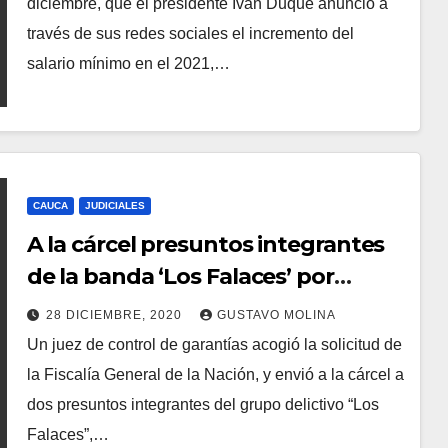
diciembre, que el presidente Iván Duque anunció a
través de sus redes sociales el incremento del
salario mínimo en el 2021,…
CAUCA
JUDICIALES
A la cárcel presuntos integrantes
de la banda ‘Los Falaces’ por
extorsión en Timbío, Cauca
28 DICIEMBRE, 2020
GUSTAVO MOLINA
Un juez de control de garantías acogió la solicitud de
la Fiscalía General de la Nación, y envió a la cárcel a
dos presuntos integrantes del grupo delictivo “Los
Falaces”,…