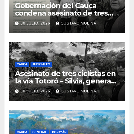
Gobernación del Cauca
condena asesinato de tres
ciudadanos y exige medidas
30 JULIO, 2026
GUSTAVO MOLINA
urgentes al Gobierno
Nacional
CAUCA
JUDICIALES
Asesinato de tres ciclistas en
la vía Totoró – Silvia, genera
consternación en el Cauca
30 JULIO, 2026
GUSTAVO MOLINA
CAUCA
GENERAL
POPAYÁN