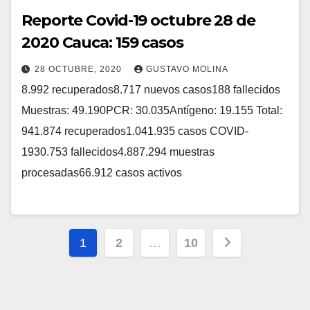
Reporte Covid-19 octubre 28 de
2020 Cauca: 159 casos
28 OCTUBRE, 2020
GUSTAVO MOLINA
8.992 recuperados8.717 nuevos casos188 fallecidos
Muestras: 49.190PCR: 30.035Antígeno: 19.155 Total:
941.874 recuperados1.041.935 casos COVID-
1930.753 fallecidos4.887.294 muestras
procesadas66.912 casos activos
Paginación
1
2
…
10
de
entradas