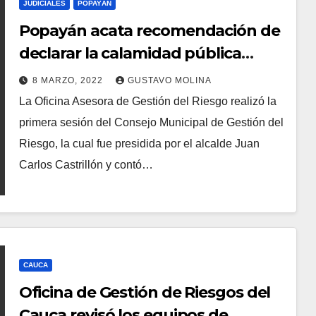
JUDICIALES
POPAYÁN
Popayán acata recomendación de
declarar la calamidad pública
debido a las afectaciones
8 MARZO, 2022
GUSTAVO MOLINA
causadas por las lluvias
La Oficina Asesora de Gestión del Riesgo realizó la
primera sesión del Consejo Municipal de Gestión del
Riesgo, la cual fue presidida por el alcalde Juan
Carlos Castrillón y contó…
CAUCA
Oficina de Gestión de Riesgos del
Cauca revisó los equipos de