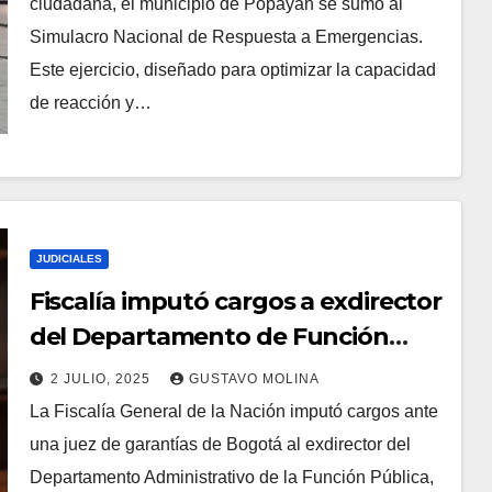
ciudadana, el municipio de Popayán se sumó al
Simulacro Nacional de Respuesta a Emergencias.
Este ejercicio, diseñado para optimizar la capacidad
de reacción y…
JUDICIALES
Fiscalía imputó cargos a exdirector
del Departamento de Función
Pública y 7 personas más por
2 JULIO, 2025
GUSTAVO MOLINA
direccionamiento de contratos en
La Fiscalía General de la Nación imputó cargos ante
la UNGRD
una juez de garantías de Bogotá al exdirector del
Departamento Administrativo de la Función Pública,