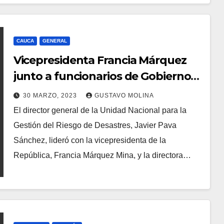
CAUCA
GENERAL
Vicepresidenta Francia Márquez
junto a funcionarios de Gobierno
llegaron a Suárez, Cauca, para
30 MARZO, 2023
GUSTAVO MOLINA
atender a damnificados por
El director general de la Unidad Nacional para la
invierno
Gestión del Riesgo de Desastres, Javier Pava
Sánchez, lideró con la vicepresidenta de la
República, Francia Márquez Mina, y la directora…