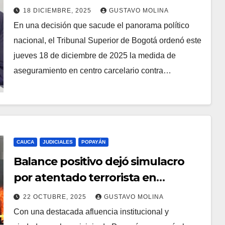
Luis Fernando Velasco y Ricardo
18 DICIEMBRE, 2025
GUSTAVO MOLINA
Bonilla por el caso UNGRD
En una decisión que sacude el panorama político
nacional, el Tribunal Superior de Bogotá ordenó este
jueves 18 de diciembre de 2025 la medida de
aseguramiento en centro carcelario contra…
CAUCA
JUDICIALES
POPAYÁN
Balance positivo dejó simulacro
por atentado terrorista en
Popayán
22 OCTUBRE, 2025
GUSTAVO MOLINA
Con una destacada afluencia institucional y