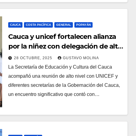
CAUCA
COSTA PACÍFICA
GENERAL
POPAYÁN
Cauca y unicef fortalecen alianza
por la niñez con delegación de alto
nivel, en un compromiso con la
28 OCTUBRE, 2025
GUSTAVO MOLINA
diversidad territorial
La Secretaría de Educación y Cultura del Cauca
acompañó una reunión de alto nivel con UNICEF y
diferentes secretarías de la Gobernación del Cauca,
un encuentro significativo que contó con…