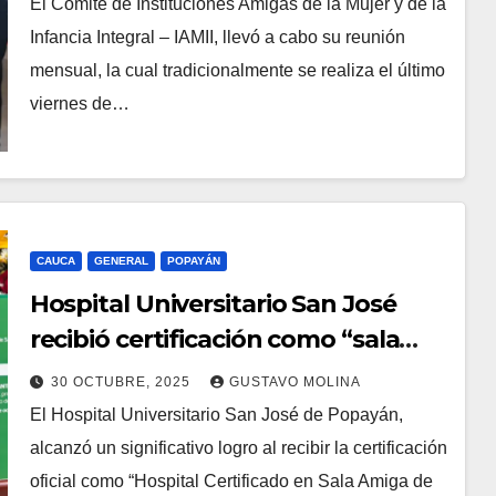
El Comité de Instituciones Amigas de la Mujer y de la
Infancia Integral – IAMII, llevó a cabo su reunión
mensual, la cual tradicionalmente se realiza el último
viernes de…
CAUCA
GENERAL
POPAYÁN
Hospital Universitario San José
recibió certificación como “sala
amiga de la familia lactante”
30 OCTUBRE, 2025
GUSTAVO MOLINA
El Hospital Universitario San José de Popayán,
alcanzó un significativo logro al recibir la certificación
oficial como “Hospital Certificado en Sala Amiga de