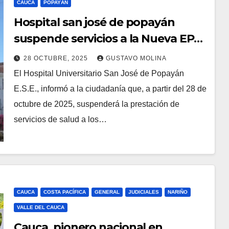
CAUCA
POPAYÁN
Hospital san josé de popayán
suspende servicios a la Nueva EPS
por falta de contrato y pagos
28 OCTUBRE, 2025
GUSTAVO MOLINA
El Hospital Universitario San José de Popayán
E.S.E., informó a la ciudadanía que, a partir del 28 de
octubre de 2025, suspenderá la prestación de
servicios de salud a los…
CAUCA
COSTA PACÍFICA
GENERAL
JUDICIALES
NARIÑO
VALLE DEL CAUCA
Cauca, pionero nacional en