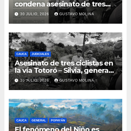
condena asesinato de tres
ciudadanos y exige medidas
30 JULIO, 2026
GUSTAVO MOLINA
urgentes al Gobierno
Nacional
CAUCA
JUDICIALES
Asesinato de tres ciclistas en
la vía Totoró – Silvia, genera
consternación en el Cauca
30 JULIO, 2026
GUSTAVO MOLINA
CAUCA
GENERAL
POPAYÁN
El fenómeno del Niño es