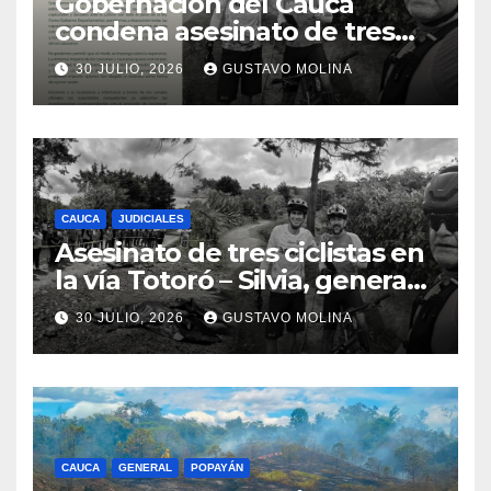
Gobernación del Cauca
condena asesinato de tres
ciudadanos y exige medidas
30 JULIO, 2026
GUSTAVO MOLINA
urgentes al Gobierno
Nacional
CAUCA
JUDICIALES
Asesinato de tres ciclistas en
la vía Totoró – Silvia, genera
consternación en el Cauca
30 JULIO, 2026
GUSTAVO MOLINA
CAUCA
GENERAL
POPAYÁN