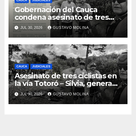
CAUCA
JUDICIALES
Gobernación del Cauca
condena asesinato de tres
ciudadanos y exige medidas
JUL 30, 2026
GUSTAVO MOLINA
urgentes al Gobierno
Nacional
CAUCA
JUDICIALES
Asesinato de tres ciclistas en
la vía Totoró – Silvia, genera
consternación en el Cauca
JUL 30, 2026
GUSTAVO MOLINA