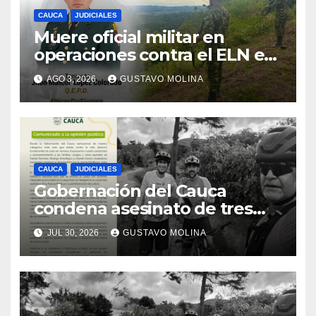
CAUCA
JUDICIALES
Muere oficial militar en
operaciones contra el ELN en
el sur del Cauca
AGO 3, 2026
GUSTAVO MOLINA
CAUCA
JUDICIALES
Gobernación del Cauca
condena asesinato de tres
ciudadanos y exige medidas
JUL 30, 2026
GUSTAVO MOLINA
urgentes al Gobierno
Nacional