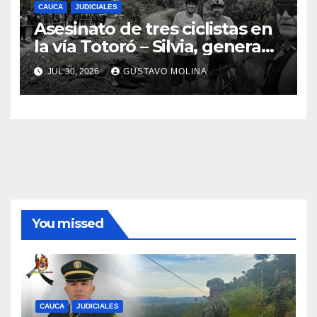
CAUCA
JUDICIALES
Asesinato de tres ciclistas en
la vía Totoró – Silvia, genera
consternación en el Cauca
JUL 30, 2026
GUSTAVO MOLINA
You missed
CAUCA
JUDICIALES