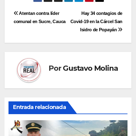
Navegación
Atentan contra líder
Hay 34 contagios de
comunal en Sucre, Cauca
Covid-19 en la Cárcel San
de
Isidro de Popayán
entradas
Por
Gustavo Molina
Entrada relacionada