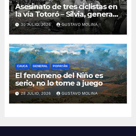
Asesinato de tres ciclistas en
la vía Totoró – Silvia, genera
consternación en el Cauca
30 JULIO, 2026
GUSTAVO MOLINA
CAUCA
GENERAL
POPAYÁN
El fenómeno del Niño es
serio, no lo tome a juego
28 JULIO, 2026
GUSTAVO MOLINA