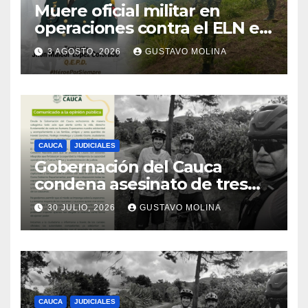
Muere oficial militar en
operaciones contra el ELN en
el sur del Cauca
3 AGOSTO, 2026
GUSTAVO MOLINA
CAUCA
JUDICIALES
Gobernación del Cauca
condena asesinato de tres
ciudadanos y exige medidas
30 JULIO, 2026
GUSTAVO MOLINA
urgentes al Gobierno
Nacional
CAUCA
JUDICIALES