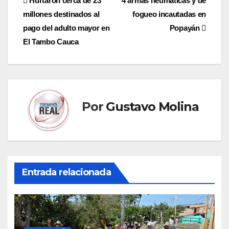
Navegación
Hurtaron cerca de 23
4 armas neumáticas y de
millones destinados al
fogueo incautadas en
de
pago del adulto mayor en
Popayán
entradas
El Tambo Cauca
Por
Gustavo Molina
Entrada relacionada