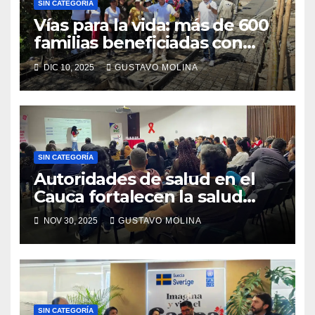
SIN CATEGORÍA
Vías para la vida: más de 600
familias beneficiadas con
placahuella en popayán
DIC 10, 2025
GUSTAVO MOLINA
SIN CATEGORÍA
Autoridades de salud en el
Cauca fortalecen la salud
materna y la prevención de
NOV 30, 2025
GUSTAVO MOLINA
enfermedades de
transmisión sexual
SIN CATEGORÍA