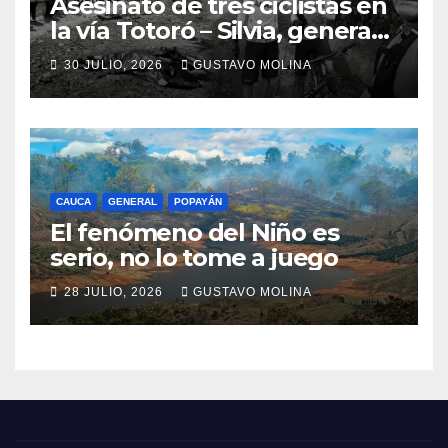
Asesinato de tres ciclistas en
la vía Totoró – Silvia, genera
consternación en el Cauca
30 JULIO, 2026
GUSTAVO MOLINA
CAUCA
GENERAL
POPAYÁN
El fenómeno del Niño es
serio, no lo tome a juego
28 JULIO, 2026
GUSTAVO MOLINA