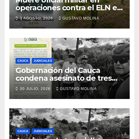
operaciones contra el ELN en
el sur del Cauca
3 AGOSTO, 2026
GUSTAVO MOLINA
CAUCA
JUDICIALES
Gobernación del Cauca
condena asesinato de tres
ciudadanos y exige medidas
30 JULIO, 2026
GUSTAVO MOLINA
urgentes al Gobierno
Nacional
CAUCA
JUDICIALES