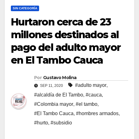
SIN CATEGORÍA
Hurtaron cerca de 23
millones destinados al
pago del adulto mayor
en El Tambo Cauca
Por
Gustavo Molina
#adulto mayor
,
SEP 11, 2020
#alcaldía de El Tambo
,
#cauca
,
#Colombia mayor
,
#el tambo
,
#El Tambo Cauca
,
#hombres armados
,
#hurto
,
#subsidio