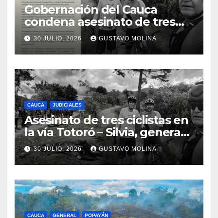
Gobernación del Cauca
condena asesinato de tres
ciudadanos y exige medidas
30 JULIO, 2026
GUSTAVO MOLINA
urgentes al Gobierno
Nacional
CAUCA
JUDICIALES
Asesinato de tres ciclistas en
la vía Totoró – Silvia, genera
consternación en el Cauca
30 JULIO, 2026
GUSTAVO MOLINA
CAUCA
GENERAL
POPAYÁN