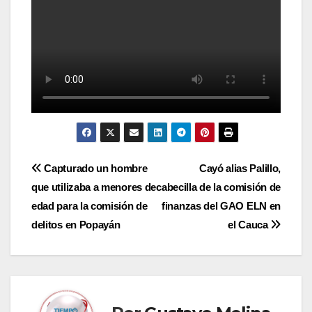
Navegación
Capturado un hombre
Cayó alias Palillo,
que utilizaba a menores de
cabecilla de la comisión de
de
edad para la comisión de
finanzas del GAO ELN en
entradas
delitos en Popayán
el Cauca